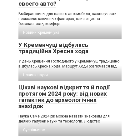
своего авто?
Выбирая шины для вашего автомобиля, важно учесть
несколько ключевых факторов, влияющих на
безопасность, комфорт
Новини Кременчука
У Кременчуці відбулась
традиційна Хресна хода
У день Хрещення Господнього у Кременчуці традиційно
відбулась Хресна хода. Маршрут Ходи розпочався від
Новини науки
Цікаві наукові відкриття й події
протягом 2024 року: від нових
галактик до археологічних
знахідок
Наука Саме 2024 рік можна назвати знаковим для
деяких галузей науки та технологій. Людство
Суспільство