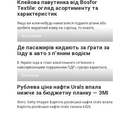
Клейова павутинка від Bosfor
Textile: огляд асортименту та
характеристик
Якщо ви коли-небудь намагалися підшити штани або
зробити акуратний комір на сорочці, то знаєте,
Автоновини
Де пасажирів кидають за ґрати за
їзду в авто з п’яним водієм
В Україні їзда в стані алкогольного сп’яніння є
найсерйознішим порушенням ПДР і суворо карається,
Економіка
Рублева ціна нафти Urals впала
нижче за бюджетну планку — ЗМІ
Фото: Getty Images Вартість російської нафти Urals впала
Вартість російської нафти Urals склала 6426