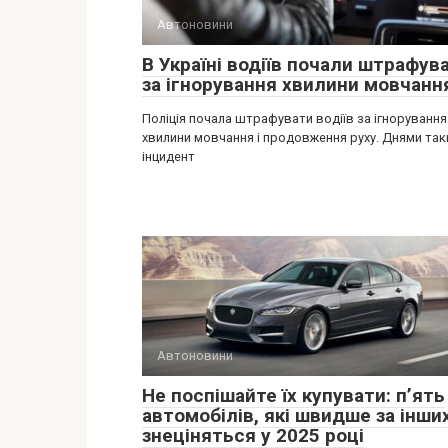
Автоновини
В Україні водіїв почали штрафув
за ігнорування хвилини мовчанн
Поліція почала штрафувати водіїв за ігнорування
хвилини мовчання і продовження руху. Днями так
інцидент
Автоновини
Не поспішайте їх купувати: п’ять
автомобілів, які швидше за інши
знеціняться у 2025 році