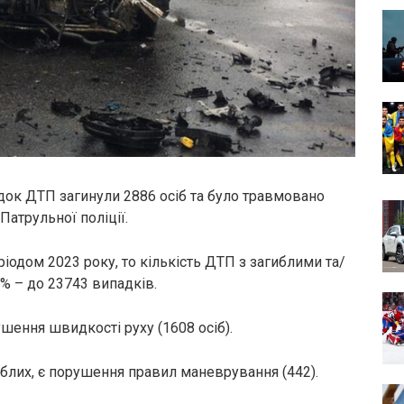
лідок ДТП загинули 2886 осіб та було травмовано
Патрульної поліції.
іодом 2023 року, то кількість ДТП з загиблими та/
% – до 23743 випадків.
шення швидкості руху (1608 осіб).
блих, є порушення правил маневрування (442).