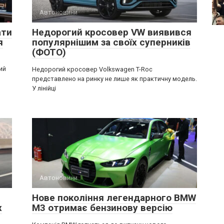
Автоновини
ати
Недорогий кросовер VW виявився
я
популярнішим за своїх суперників
(ФОТО)
ий
Недорогий кросовер Volkswagen T-Roc
представлено на ринку не лише як практичну модель.
У лінійці
Автоновини
Нове покоління легендарного BMW
х
M3 отримає бензинову версію