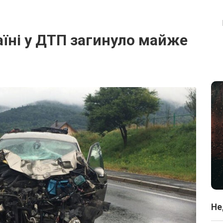
аїні у ДТП загинуло майже
Не