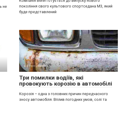
Компанія BMW готується до випуску нового
покоління свого культового спортседана M3, який
ь не
буде представлений
Автоновини
Три помилки водіїв, які
провокують корозію в автомобілі
Корозія – одна з головних причин передчасного
зносу автомобіля. Вплив погодних умов, солі та