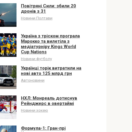
Повітряні Сили: збили 20
дронів з 31
Новини Полтави
Україна з тріском програла
Марокко та вилетіла з
медіатурніру Kings World
Cup Nations
Новини футболу
Українці торік витратили на
нові авто 125 млрд грн
Автоновини
НХЛ: Монреаль дотиснув
Рейнджерс в овертаймі
Новини хокею
Формула-1: Гран-прі