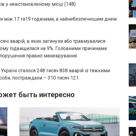
ів у невстановленому місці (148).
ся між 17 та19 годинами, а найнебезпечнішим днем
исячі аварій, в яких загинули або травмувалися
ьому підвищилася на 9%. Головними причинами
 порушення правил маневрування.
 Україні сталося 248 тисяч 838 аварій із тяжкими
особи, постраждали – 310 тисяч 121.
ожет быть интересно