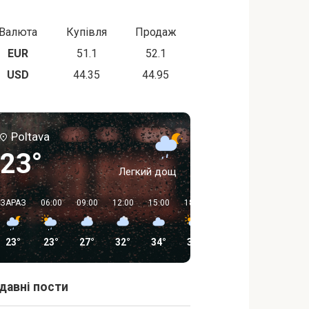
Валюта
Купівля
Продаж
EUR
51.1
52.1
USD
44.35
44.95
Poltava
23°
Легкий дощ
ЗАРАЗ
06:00
09:00
12:00
15:00
18:00
21:00
00:00
23°
23°
27°
32°
34°
30°
20°
19°
давні пости