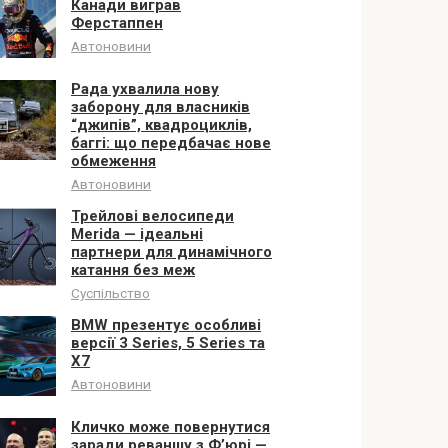
Канади виграв
Ферстаппен
Автоновини
Рада ухвалила нову
заборону для власників
“джипів”, квадроциклів,
баггі: що передбачає нове
обмеження
Автоновини
Трейлові велосипеди
Merida — ідеальні
партнери для динамічного
катання без меж
Суспільство
BMW презентує особливі
версії 3 Series, 5 Series та
X7
Автоновини
Кличко може повернутися
заради реваншу з Ф’юрі —