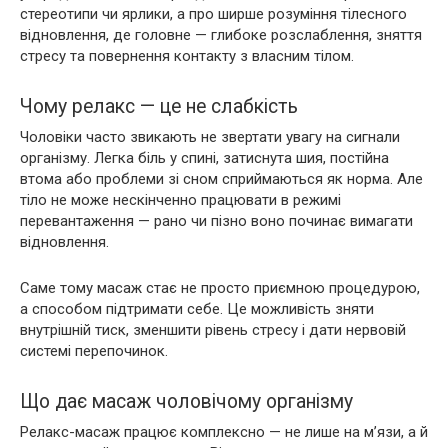
стереотипи чи ярлики, а про ширше розуміння тілесного
відновлення, де головне — глибоке розслаблення, зняття
стресу та повернення контакту з власним тілом.
Чому релакс — це не слабкість
Чоловіки часто звикають не звертати увагу на сигнали
організму. Легка біль у спині, затиснута шия, постійна
втома або проблеми зі сном сприймаються як норма. Але
тіло не може нескінченно працювати в режимі
перевантаження — рано чи пізно воно починає вимагати
відновлення.
Саме тому масаж стає не просто приємною процедурою,
а способом підтримати себе. Це можливість зняти
внутрішній тиск, зменшити рівень стресу і дати нервовій
системі перепочинок.
Що дає масаж чоловічому організму
Релакс-масаж працює комплексно — не лише на м’язи, а й