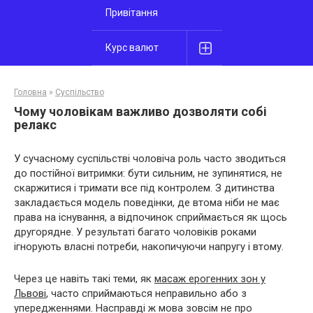
Привітання
Курс валют
Головна
»
Суспільство
Чому чоловікам важливо дозволяти собі
релакс
У сучасному суспільстві чоловіча роль часто зводиться
до постійної витримки: бути сильним, не зупинятися, не
скаржитися і тримати все під контролем. З дитинства
закладається модель поведінки, де втома ніби не має
права на існування, а відпочинок сприймається як щось
другорядне. У результаті багато чоловіків роками
ігнорують власні потреби, накопичуючи напругу і втому.
Через це навіть такі теми, як
масаж ерогенних зон у
Львові
, часто сприймаються неправильно або з
упередженнями. Насправді ж мова зовсім не про