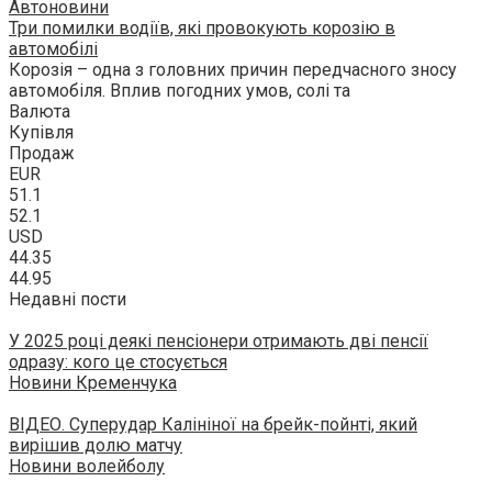
Автоновини
Три помилки водіїв, які провокують корозію в
автомобілі
Корозія – одна з головних причин передчасного зносу
автомобіля. Вплив погодних умов, солі та
Валюта
Купівля
Продаж
EUR
51.1
52.1
USD
44.35
44.95
Недавні пости
У 2025 році деякі пенсіонери отримають дві пенсії
одразу: кого це стосується
Новини Кременчука
ВІДЕО. Суперудар Калініної на брейк-пойнті, який
вирішив долю матчу
Новини волейболу