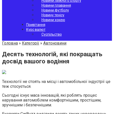
Новини лижного спорту
Новини плавання
Новини футболу
Новину тенісу
Новини хокею
Привітання
Курс валют
Суспільство
Головна
»
Категорії
»
Автоновини
Десять технологій, які покращать
досвід вашого водіння
Технології не стоять на місці і автомобільної індустрії це
теж стосується.
Сьогодні існує маса інновацій, які роблять процес
керування автомобілем комфортнішим, простішим,
зручнішим і безпечнішим.
Експерти CarBuzz виділили десять таких нововведень,