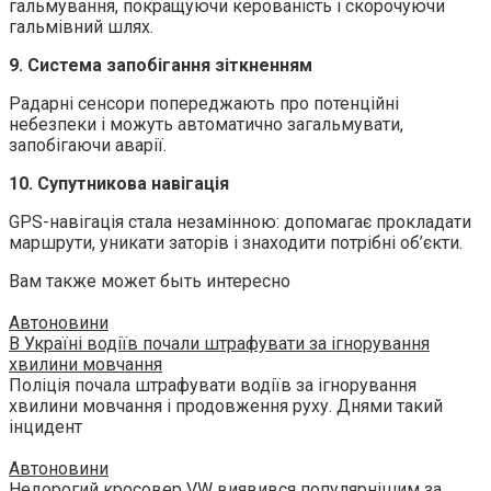
гальмування, покращуючи керованість і скорочуючи
гальмівний шлях.
9. Система запобігання зіткненням
Радарні сенсори попереджають про потенційні
небезпеки і можуть автоматично загальмувати,
запобігаючи аварії.
10. Супутникова навігація
GPS-навігація стала незамінною: допомагає прокладати
маршрути, уникати заторів і знаходити потрібні об’єкти.
Вам также может быть интересно
Автоновини
В Україні водіїв почали штрафувати за ігнорування
хвилини мовчання
Поліція почала штрафувати водіїв за ігнорування
хвилини мовчання і продовження руху. Днями такий
інцидент
Автоновини
Недорогий кросовер VW виявився популярнішим за