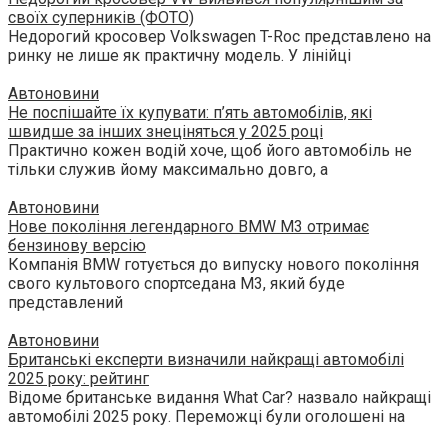
своїх суперників (ФОТО)
Недорогий кросовер Volkswagen T-Roc представлено на
ринку не лише як практичну модель. У лінійці
Автоновини
Не поспішайте їх купувати: п’ять автомобілів, які
швидше за інших знеціняться у 2025 році
Практично кожен водій хоче, щоб його автомобіль не
тільки служив йому максимально довго, а
Автоновини
Нове покоління легендарного BMW M3 отримає
бензинову версію
Компанія BMW готується до випуску нового покоління
свого культового спортседана M3, який буде
представлений
Автоновини
Британські експерти визначили найкращі автомобілі
2025 року: рейтинг
Відоме британське видання What Car? назвало найкращі
автомобілі 2025 року. Переможці були оголошені на