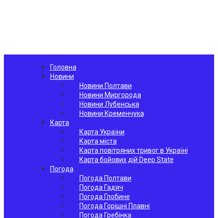
Головна
Новини
Новини Полтави
Новини Миргорода
Новини Лубенська
Новини Кременчука
Карта
Карта України
Карта міста
Карта повітряних тривог в Україні
Карта бойових дій Deep State
Погода
Погода Полтави
Погода Гадяч
Погода Глобине
Погода Горішні Плавні
Погода Гребінка