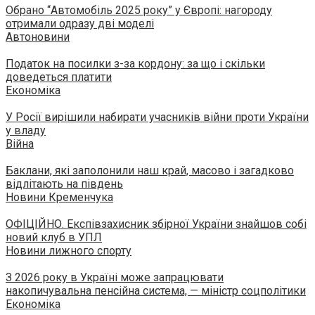
Обрано “Автомобіль 2025 року” у Європі: нагороду
отримали одразу дві моделі
Автоновини
Податок на посилки з-за кордону: за що і скільки
доведеться платити
Економіка
У Росії вирішили набирати учасників війни проти України
у владу
Війна
Баклани, які заполонили наш край, масово і загадково
відлітають на південь
Новини Кременчука
ОФІЦІЙНО. Експівзахисник збірної України знайшов собі
новий клуб в УПЛ
Новини лижного спорту
З 2026 року в Україні може запрацювати
накопичувальна пенсійна система, — міністр соцполітики
Економіка