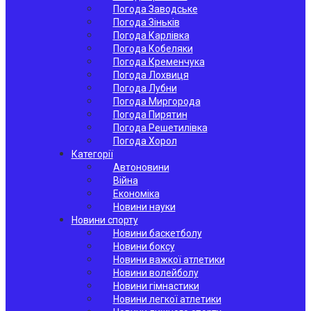
Погода Заводське
Погода Зіньків
Погода Карлівка
Погода Кобеляки
Погода Кременчука
Погода Лохвиця
Погода Лубни
Погода Миргорода
Погода Пирятин
Погода Решетилівка
Погода Хорол
Категорії
Автоновини
Війна
Економіка
Новини науки
Новини спорту
Новини баскетболу
Новини боксу
Новини важкої атлетики
Новини волейболу
Новини гімнастики
Новини легкої атлетики