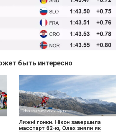
ожет быть интересно
Новини лижного спорту
Лижні гонки. Нікон завершила
масстарт 62-ю, Олех зняли як