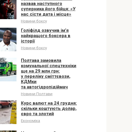
назвав наступного
суперника його бійця: «У
нас сісти дата і місце»
Новини боксу
Голіфілд озвучив ім’я
найкращого боксера в
історії
Новини боксу
Полтава замовила
комунальної спецтехніки
ще на 29 млн грн:
у переліку сміттєвози,
КДМки
та автогідропідіймач
Новини Полтави
Курс валют на 24 грудня:
скільки коштують долар,
євро та злотий
Економіка