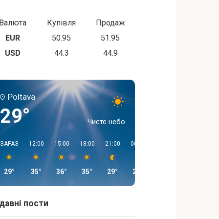
Валюта
Купівля
Продаж
EUR
50.95
51.95
USD
44.3
44.9
Poltava
29°
Чисте небо
ЗАРАЗ
12:00
15:00
18:00
21:00
00:00
03:00
06:00
29°
35°
36°
35°
29°
26°
24°
23°
давні пости