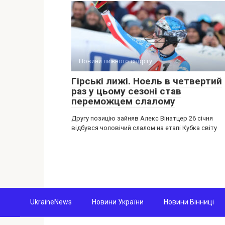
Новини лижного спорту
Гірські лижі. Ноель в четвертий
раз у цьому сезоні став
переможцем слалому
Другу позицію зайняв Алекс Вінатцер 26 січня
відбувся чоловічий слалом на етапі Кубка світу
UkraineNews
Новини України
Новини Вінниці