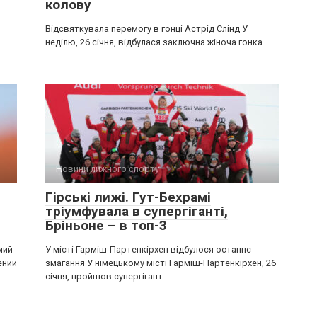
колову
Відсвяткувала перемогу в гонці Астрід Слінд У
неділю, 26 січня, відбулася заключна жіноча гонка
Новини лижного спорту
Гірські лижі. Гут-Бехрамі
тріумфувала в супергіганті,
Бріньоне – в топ-3
мий
У місті Гарміш-Партенкірхен відбулося останнє
ений
змагання У німецькому місті Гарміш-Партенкірхен, 26
січня, пройшов супергігант