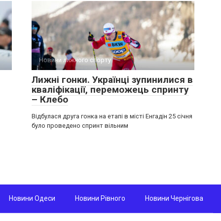
Новини лижного спорту
Лижні гонки. Українці зупинилися в
кваліфікації, переможець спринту
– Клебо
Відбулася друга гонка на етапі в місті Енгадін 25 січня
було проведено спринт вільним
Новини Одеси
Новини Рівного
Новини Чернігова