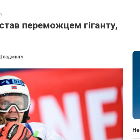
ту
 став переможцем гіганту,
Шладмінгу
Не