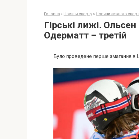
Головна
»
Новини спорту
»
Новини лижного спор
Гірські лижі. Ольсен
Одерматт – третій
Було проведене перше змагання в 