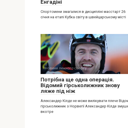
Енгадіні
Спортсмени змагалися в дисципліні масстарт 26
січня на етапі Кубка світу в швейцарському місті
Новини лижного спорту
Потрібна ще одна операція.
Відомий гірськолижник знову
ляже під ніж
Александер Кілде не може вилікувати плече Відо
гірськолижник з Норвегії Александер Кілде змуш
вкотре