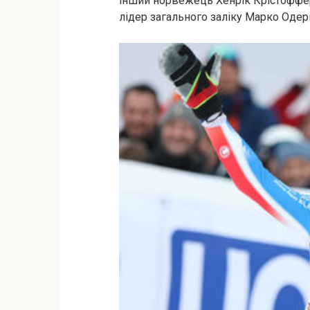
інший норвежець Хенрік Крістоффер
лідер загального заліку Марко Одер