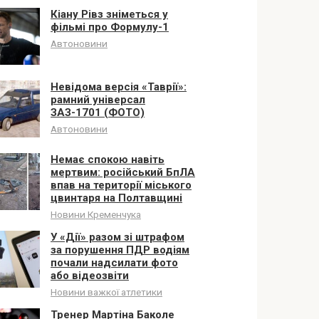
Кіану Рівз зніметься у
фільмі про Формулу-1
Автоновини
Невідома версія «Таврії»:
рамний універсал
ЗАЗ-1701 (ФОТО)
Автоновини
Немає спокою навіть
мертвим: російський БпЛА
впав на території міського
цвинтаря на Полтавщині
Новини Кременчука
У «Дії» разом зі штрафом
за порушення ПДР водіям
почали надсилати фото
або відеозвіти
Новини важкої атлетики
Тренер Мартіна Баколе