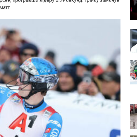
сен, програвши лідеру 0.39 секунд. Трійку замкнув
матт.