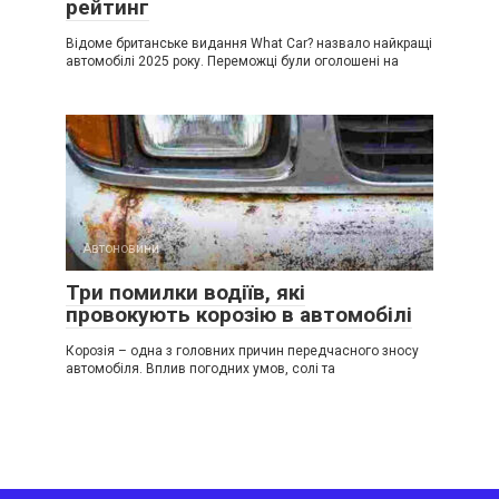
рейтинг
Відоме британське видання What Car? назвало найкращі
автомобілі 2025 року. Переможці були оголошені на
Автоновини
Три помилки водіїв, які
провокують корозію в автомобілі
Корозія – одна з головних причин передчасного зносу
автомобіля. Вплив погодних умов, солі та