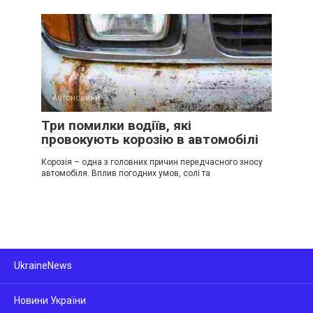
Автоновини
Три помилки водіїв, які
провокують корозію в автомобілі
Корозія – одна з головних причин передчасного зносу
автомобіля. Вплив погодних умов, солі та
UkraineNews
Новини України