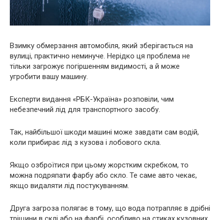
Взимку обмерзання автомобіля, який зберігається на
вулиці, практично неминуче. Нерідко ця проблема не
тільки загрожує погіршенням видимості, а й може
угробити вашу машину.
Експерти видання «РБК-Україна» розповіли, чим
небезпечний лід для транспортного засобу.
Так, найбільшої шкоди машині може завдати сам водій,
коли прибирає лід з кузова і лобового скла.
Якщо озброїтися при цьому жорстким скребком, то
можна подряпати фарбу або скло. Те саме авто чекає,
якщо видаляти лід постукуванням.
Друга загроза полягає в тому, що вода потрапляє в дрібні
тріщини в склі або на фарбі, особливо на стиках кузовних