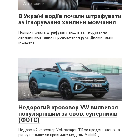
Автоновини
В Україні водіїв почали штрафувати
за ігнорування хвилини мовчання
Поліція почала штрафувати водіїв за ігнорування
хвилини мовчання і продовження руху. Днями такий
інцидент
Автоновини
Недорогий кросовер VW виявився
популярнішим за своїх суперників
(ФОТО)
Недорогий кросовер Volkswagen T-Roc представлено на
ринку не лише як практичну модель. У лінійці