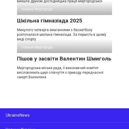
вийшла друком дослідницька праця миргородської
Новини Миргорода
Шкільна гімназіада 2025
Минулого четверга змаганнями з баскетболу
розпочалася шкільна гімназіада. За першість в цьому
виді спорту
Новини Миргорода
Пішов у засвіти Валентин Шмиголь
Миргородська міська рада, її виконавчий комітет
висловлюють щирі співчуття з приводу передчасної
смерті Валентина
UkraineNews