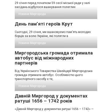
29 січня перед початком 59 сесії міської ради у залі
засідань відбулося вшанування полеглих
Новини Миргорода
День пам’яті героїв Крут
Сьогодні, 29 січня, ми вшановуємо пам'ять молодих
борців за волю України, які полягли в
Новини Миргорода
Миргородська громада отримала
автобус від міжнародних
партнерів
Від Українського Товариства Швейцарії Миргородська
громада отримала автобус. Особливістю цього
транспортного засобу є те,
Новини Миргорода
Давній Миргород у документах
ратуші 1656 – 1742 років
«Давній Миргород у документах ратуші 1656 – 1742» —