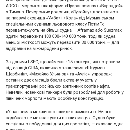
ARCO з морської платформи «Приразломна» і «Варандей»
з Тимано-Печорських родовищ «Лукойлу» доставляють
на плавучі сховища «Умба» і «Кола» під Мурманськом
спеціальними суднами льодового класу.Потім їх
перевантажують на більші судна — Aframax або Suezmax,
здатні перевозити 100 000-140 000 тонн, тоді як судна
меншої місткості можуть перевозити 30 000 тонн, — для
відправки на міжнародний ринок.
За даними LSEG, щонайменше 15 танкерів, які потрапили
під санкції США, включно з танкерами «Штурман
Щербинін», «Михайло Ульянов» та «Ауліс», упродовж
останніх двох місяців брали активну участь у
транспортуванні російських арктичних сортів нафти.
Невеликі човникові танкери були розроблені для роботи у
північних морях та мають особливу конструкцію.
«У нас немає можливості швидко замінити їх. Нічого
подібного не можна купити в інших місцях. Судна були
спеціально побудовані для цих проєктів», — сказало одне
з джерел.