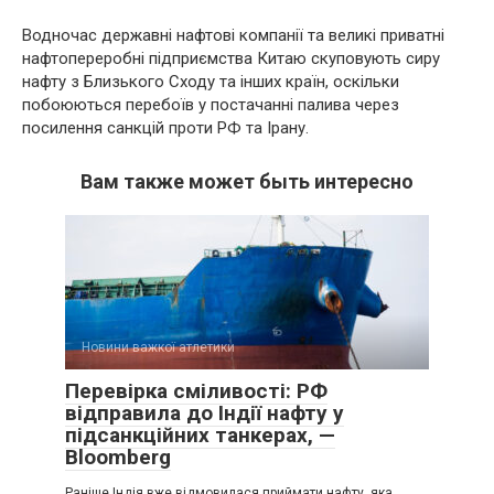
Водночас державні нафтові компанії та великі приватні
нафтопереробні підприємства Китаю скуповують сиру
нафту з Близького Сходу та інших країн, оскільки
побоюються перебоїв у постачанні палива через
посилення санкцій проти РФ та Ірану.
Вам также может быть интересно
Новини важкої атлетики
Перевірка сміливості: РФ
відправила до Індії нафту у
підсанкційних танкерах, —
Bloomberg
Раніше Індія вже відмовилася приймати нафту, яка