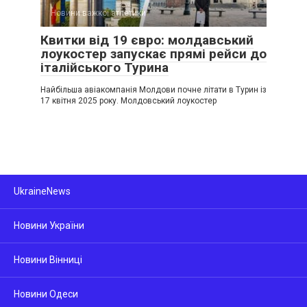
Новини важкої атлетики
Квитки від 19 євро: молдавський
лоукостер запускає прямі рейси до
італійського Турина
Найбільша авіакомпанія Молдови почне літати в Турин із
17 квітня 2025 року. Молдовський лоукостер
UkraineNews
Новини України
Новини Вінниці
Новини Одеси