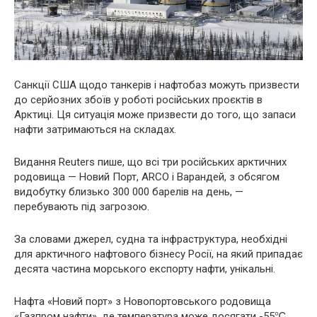
Санкції США щодо танкерів і нафтобаз можуть призвести
до серйозних збоїв у роботі російських проєктів в
Арктиці. Ця ситуація може призвести до того, що запаси
нафти затримаються на складах.
Видання Reuters пише, що всі три російських арктичних
родовища — Новий Порт, ARCO і Варандей, з обсягом
видобутку близько 300 000 барелів на день, —
перебувають під загрозою.
За словами джерел, судна та інфраструктура, необхідні
для арктичного нафтового бізнесу Росії, на який припадає
десята частина морського експорту нафти, унікальні.
Нафта «Новий порт» з Новопортовського родовища
«Газпром нафти», де температура може досягати -55℃,