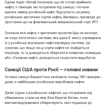
Однак Індія і Китай показали, що не готові приймати
нафту з танкерів, які потрапили під санкції, і почали
шукати заміну російській нафті. Відсутність на ринку
російських арктичних сортів нафти, ймовірно, призведе до
зростання цін на флагманський американський сорт WTI.
Оскільки вся нафта з арктичних проєктів йде на експорт,
не існує логістичної системи, яка дала б змогу спрямувати
їх у російську внутрішню нафтопровідну систему. Це
означає, що якщо на ці сорти нафти не знайдеться
покупців, то їх доведеться зберігати в плавучих сховищах,
або «Газпром нафті» доведеться скоротити видобуток.
Санкції США проти Росії — головні новини
Останні санкції Вашингтона зачіпають понад 180 танкерів і
деякі з найбільших російських виробників нафти.
Деякі судна з російською нафтою, що потрапили під
обмеження, стали на якір біля берегів Китаю, поки
вантажовідправники обмірковують свої подальші дії.