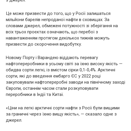
Це може призвести до того, що у Росії залишаться
мільйони барелів непроданої нафти в сховищах. За
словами джерел, обмежені потужності зі зберігання на
всіх трьох проєктах означають, що перебої з
навантаженням протягом декількох тижнів можуть
призвести до скорочення видобутку.
Новому Порту і Варандею віддають перевагу
нафтопереробники в усьому світі за їхню високу якість —
обидва сорти легкі, із вмістом сірки 0,1-0,4%. Арктичні
сорти, які до введення ембарго ЄС у 2022 році
закуповували нафтопереробні заводи на північному заході
Європи, останнім часом стали розкуповувати
переробники в Індії та Китаї.
«Ціни на легкі арктичні сорти нафти з Росії були вищими
за граничні через їхню вищу якість», — сказало одне з
джерел.