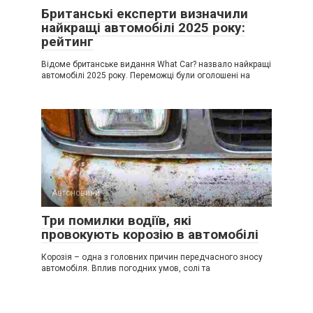
Британські експерти визначили
найкращі автомобілі 2025 року:
рейтинг
Відоме британське видання What Car? назвало найкращі
автомобілі 2025 року. Переможці були оголошені на
Автоновини
Три помилки водіїв, які
провокують корозію в автомобілі
Корозія – одна з головних причин передчасного зносу
автомобіля. Вплив погодних умов, солі та