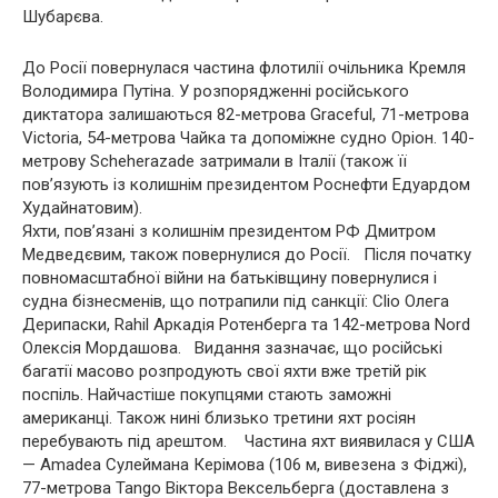
Шубарєва.
До Росії повернулася частина флотилії очільника Кремля
Володимира Путіна. У розпорядженні російського
диктатора залишаються 82-метрова Graceful, 71-метрова
Victoria, 54-метрова Чайка та допоміжне судно Оріон. 140-
метрову Scheherazade затримали в Італії (також її
пов’язують із колишнім президентом Роснефти Едуардом
Худайнатовим).
Яхти, пов’язані з колишнім президентом РФ Дмитром
Медведєвим, також повернулися до Росії. Після початку
повномасштабної війни на батьківщину повернулися і
судна бізнесменів, що потрапили під санкції: Clio Олега
Дерипаски, Rahil Аркадія Ротенберга та 142-метрова Nord
Олексія Мордашова. Видання зазначає, що російські
багатії масово розпродують свої яхти вже третій рік
поспіль. Найчастіше покупцями стають заможні
американці. Також нині близько третини яхт росіян
перебувають під арештом. Частина яхт виявилася у США
— Amadea Сулеймана Керімова (106 м, вивезена з Фіджі),
77-метрова Tango Віктора Вексельберга (доставлена з