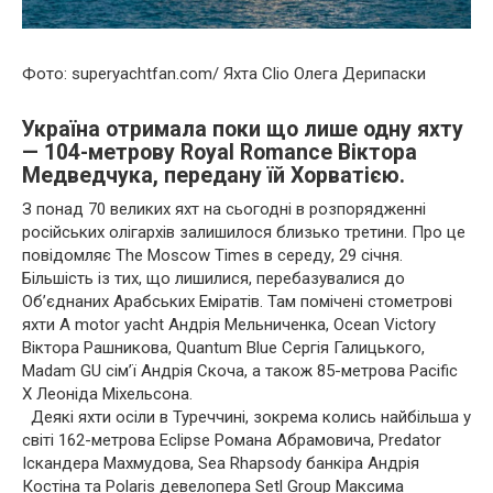
Фото: superyachtfan.com/ Яхта Clio Олега Дерипаски
Україна отримала поки що лише одну яхту
— 104-метрову Royal Romance Віктора
Медведчука, передану їй Хорватією.
З понад 70 великих яхт на сьогодні в розпорядженні
російських олігархів залишилося близько третини. Про це
повідомляє The Moscow Times в середу, 29 січня.
Більшість із тих, що лишилися, перебазувалися до
Об’єднаних Арабських Еміратів. Там помічені стометрові
яхти A motor yacht Андрія Мельниченка, Ocean Victory
Віктора Рашникова, Quantum Blue Сергія Галицького,
Madam GU сім’ї Андрія Скоча, а також 85-метрова Pacific
X Леоніда Міхельсона.
Деякі яхти осіли в Туреччині, зокрема колись найбільша у
світі 162-метрова Eclipse Романа Абрамовича, Predator
Іскандера Махмудова, Sea Rhapsody банкіра Андрія
Костіна та Polaris девелопера Setl Group Максима