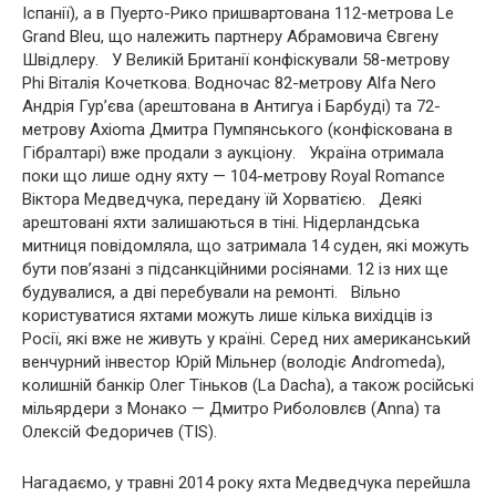
Іспанії), а в Пуерто-Рико пришвартована 112-метрова Le
Grand Bleu, що належить партнеру Абрамовича Євгену
Швідлеру. У Великій Британії конфіскували 58-метрову
Phi Віталія Кочеткова. Водночас 82-метрову Alfa Nero
Андрія Гур’єва (арештована в Антигуа і Барбуді) та 72-
метрову Axioma Дмитра Пумпянського (конфіскована в
Гібралтарі) вже продали з аукціону. Україна отримала
поки що лише одну яхту — 104-метрову Royal Romance
Віктора Медведчука, передану їй Хорватією. Деякі
арештовані яхти залишаються в тіні. Нідерландська
митниця повідомляла, що затримала 14 суден, які можуть
бути пов’язані з підсанкційними росіянами. 12 із них ще
будувалися, а дві перебували на ремонті. Вільно
користуватися яхтами можуть лише кілька вихідців із
Росії, які вже не живуть у країні. Серед них американський
венчурний інвестор Юрій Мільнер (володіє Andromeda),
колишній банкір Олег Тіньков (La Dacha), а також російські
мільярдери з Монако — Дмитро Риболовлєв (Anna) та
Олексій Федоричев (TIS).
Нагадаємо, у травні 2014 року яхта Медведчука перейшла