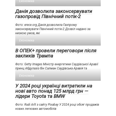
Економіка
Данія дозволила законсервувати
газопровід Північний потік-2
Фото: erece.org Данія дозволила Газпрому
законсервувати Північний потік-2 Дозвіл надано за
низкою умов, які
Економіка
В ОПЕК+ провели переговори після
закликів Трампа
Фото: Getty Images Міністр енергетики Саудівської Аравії
принц Абдулазіз бін Салман Саудівська Аравія та
Економіка
У 2024 році українці витратили на
нові авто понад 125 млрд грн —
лідери Toyota та BMW
Фото: Rudi Arlt з сайту Pixabay У 2024 році обсяг продажів
нових легкових автомобілів