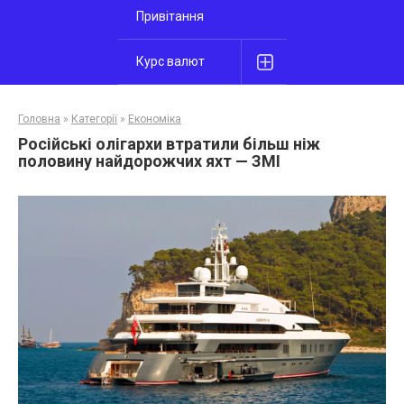
Привітання
Курс валют
Головна
»
Категорії
»
Економіка
Російські олігархи втратили більш ніж
половину найдорожчих яхт — ЗМІ