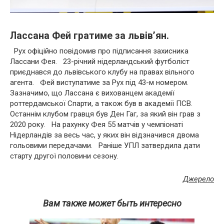
Лассана Фей гратиме за львів’ян.
Рух офіційно повідомив про підписання захисника
Лассани Фея. 23-річний нідерландський футболіст
приєднався до львівського клубу на правах вільного
агента. Фей виступатиме за Рух під 43-м номером.
Зазначимо, що Лассана є вихованцем академії
роттердамської Спарти, а також був в академії ПСВ.
Останнім клубом гравця був Ден Гаг, за який він грав з
2020 року. На рахунку Фея 55 матчів у чемпіонаті
Нідерландів за весь час, у яких він відзначився двома
гольовими передачами. Раніше УПЛ затвердила дати
старту другої половини сезону.
Джерело
Вам также может быть интересно