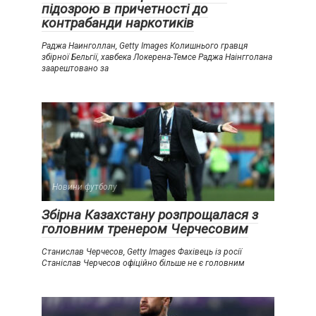
підозрою в причетності до
контрабанди наркотиків
Раджа Наинголлан, Getty Images Колишнього гравця
збірної Бельгії, хавбека Локерена-Темсе Раджа Наінгголана
заарештовано за
Новини футболу
Збірна Казахстану розпрощалася з
головним тренером Черчесовим
Станислав Черчесов, Getty Images Фахівець із росії
Станіслав Черчесов офіційно більше не є головним