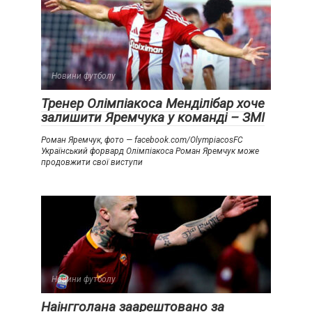
Новини футболу
Тренер Олімпіакоса Менділібар хоче
залишити Яремчука у команді – ЗМІ
Роман Яремчук, фото — facebook.com/OlympiacosFC
Український форвард Олімпіакоса Роман Яремчук може
продовжити свої виступи
Новини футболу
Наінгголана заарештовано за