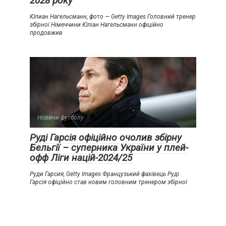
2028 року
Юлиан Нагельсманн, фото — Getty Images Головний тренер
збірної Німеччини Юліан Нагельсманн офіційно
продовжив
Новини футболу
Руді Гарсія офіційно очолив збірну
Бельгії – суперника України у плей-
офф Ліги націй-2024/25
Руди Гарсия, Getty Images Французький фахівець Руді
Гарсія офіційно став новим головним тренером збірної