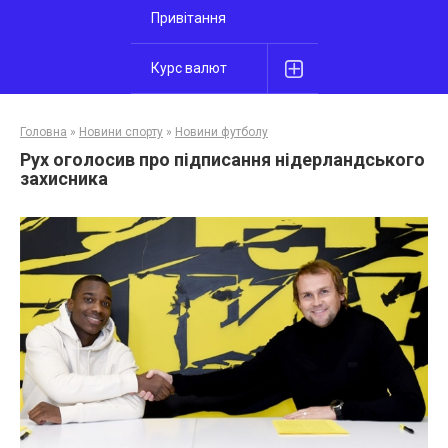
Привітання
Курс валют
Головна
»
Новини спорту
»
Новини футболу
Рух оголосив про підписання нідерландського
захисника