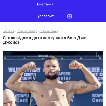
Привітання
Курс валют
Головна
»
Новини спорту
»
Новини боксу
Стала відома дата наступного бою Джо
Джойса