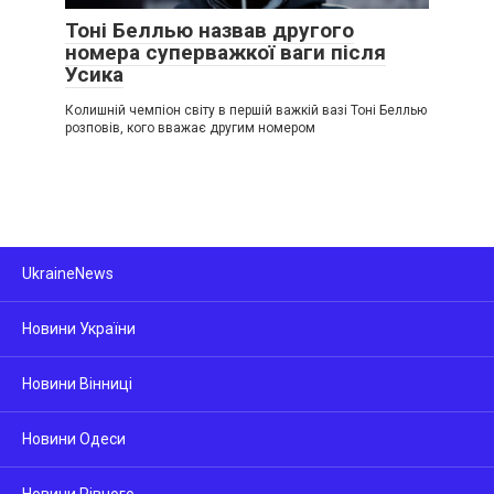
Тоні Беллью назвав другого
номера суперважкої ваги після
Усика
Колишній чемпіон світу в першій важкій вазі Тоні Беллью
розповів, кого вважає другим номером
UkraineNews
Новини України
Новини Вінниці
Новини Одеси
Новини Рівного