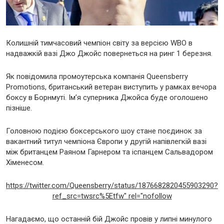
Колишній тимчасовий чемпіон світу за версією WBO в
надважкій вазі Джо Джойс повернеться на ринг 1 березня.
Як повідомила промоутерська компанія Queensberry
Promotions, британський ветеран виступить у рамках вечора
боксу в Борнмуті. Ім’я суперника Джойса буде оголошено
пізніше.
Головною подією боксерського шоу стане поєдинок за
вакантний титул чемпіона Європи у другій напівлегкій вазі
між британцем Раяном Гарнером та іспанцем Сальвадором
Хіменесом.
https://twitter.com/Queensberry/status/1876682820455903290?
ref_src=twsrc%5Etfw" rel="nofollow
Нагадаємо, що останній бій Джойс провів у липні минулого