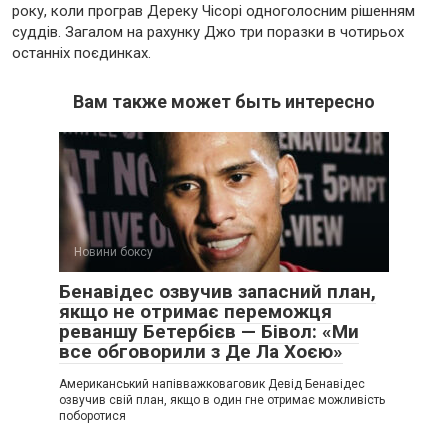
року, коли програв Дереку Чісорі одноголосним рішенням
суддів. Загалом на рахунку Джо три поразки в чотирьох
останніх поєдинках.
Вам также может быть интересно
Новини боксу
Бенавідес озвучив запасний план,
якщо не отримає переможця
реваншу Бетербієв — Бівол: «Ми
все обговорили з Де Ла Хоєю»
Американський напівважковаговик Девід Бенавідес
озвучив свій план, якщо в один гне отримає можливість
поборотися