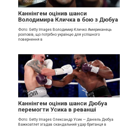
Новини боксу
Каннінгем оцінив шанси
Володимира Кличка в бою з Дюбуа
Фото: Getty Images Володимир Кличко Американець
розповів, що потрібно українцю для успішного
повернення в
Новини боксу
Каннінгем оцінив шанси Дюбуа
перемогти Усика в реванші
Фото: Getty Images Олександр Усик — Даніель Дюбуа
Важкоатлет згадав скандальний удар британця в