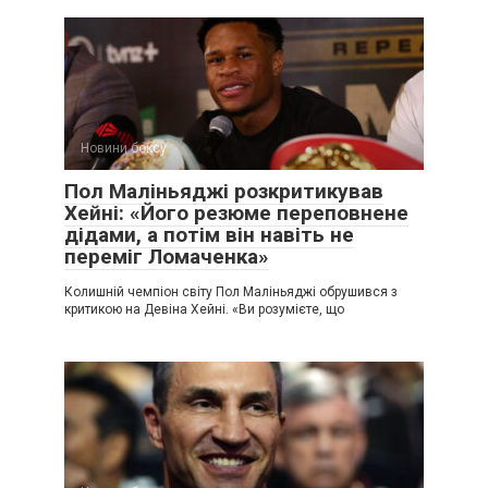
Новини боксу
Пол Маліньяджі розкритикував
Хейні: «Його резюме переповнене
дідами, а потім він навіть не
переміг Ломаченка»
Колишній чемпіон світу Пол Маліньяджі обрушився з
критикою на Девіна Хейні. «Ви розумієте, що