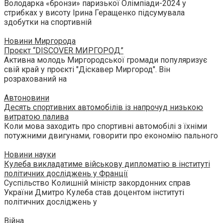
Володарка «бронзи» паризької Олімпіади-2024 у
стрибках у висоту Ірина Геращенко підсумувала
здобутки на спортивній
Новини Миргорода
Проєкт “DISCOVER МИРГОРОД”
Активна молодь Миргородської громади популяризує
свій край у проєкті "Діскавер Миргород". Він
розрахований на
Автоновини
Десять спортивних автомобілів із напрочуд низькою
витратою палива
Коли мова заходить про спортивні автомобілі з їхніми
потужними двигунами, говорити про економію пального
Новини науки
Кулеба викладатиме військову дипломатію в інституті
політичних досліджень у Франції
Суспільство Колишній міністр закордонних справ
України Дмитро Кулеба став доцентом інституті
політичних досліджень у
Війна