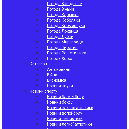
Погода Заводське
Погода Зіньків
Погода Карлівка
Погода Кобеляки
Погода Кременчука
Погода Лохвиця
Погода Лубни
Погода Миргорода
Погода Пирятин
Погода Решетилівка
Погода Хорол
Категорії
Автоновини
Війна
Економіка
Новини науки
Новини спорту
Новини баскетболу
Новини боксу
Новини важкої атлетики
Новини волейболу
Новини гімнастики
Новини легкої атлетики