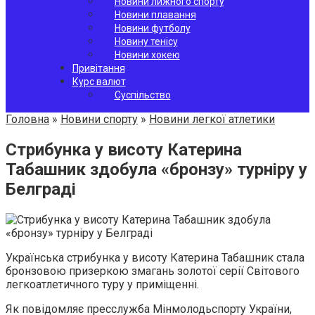
Новини лижного спорту
Новини плавання
Новини футболу
Новину тенісу
Новини хокею
Привітання
Курс валют
Суспільство
Головна
»
Новини спорту
»
Новини легкої атлетики
Стрибунка у висоту Катерина
Табашник здобула «бронзу» турніру у
Белграді
Українська стрибунка у висоту Катерина Табашник стала
бронзовою призеркою змагань золотої серії Світового
легкоатлетичного туру у приміщенні.
Як повідомляє пресслужба Мінмолодьспорту України,