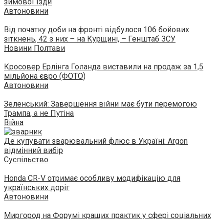
зимової їзди
Автоновини
Від початку доби на фронті відбулося 106 бойових
зіткнень, 42 з них – на Курщині, – Генштаб ЗСУ
Новини Полтави
Кросовер Ерлінга Голанда виставили на продаж за 1,5
мільйона євро (ФОТО)
Автоновини
Зеленський: Завершення війни має бути перемогою
Трампа, а не Путіна
Війна
Де купувати зварювальний флюс в Україні: Аrgon
відмінний вибір
Суспільство
Honda CR-V отримає особливу модифікацію для
українських доріг
Автоновини
Миргород на Форумі кращих практик у сфері соціальних