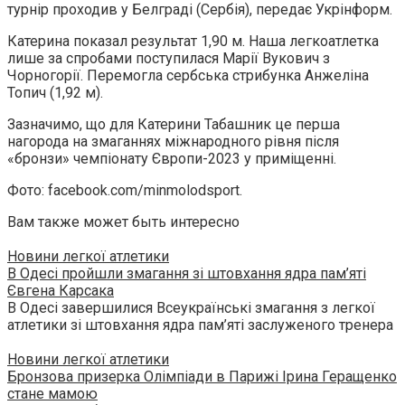
турнір проходив у Белграді (Сербія), передає Укрінформ.
Катерина показал результат 1,90 м. Наша легкоатлетка
лише за спробами поступилася Марії Вукович з
Чорногорії. Перемогла сербська стрибунка Анжеліна
Топич (1,92 м).
Зазначимо, що для Катерини Табашник це перша
нагорода на змаганнях міжнародного рівня після
«бронзи» чемпіонату Європи-2023 у приміщенні.
Фото: facebook.com/minmolodsport.
Вам также может быть интересно
Новини легкої атлетики
В Одесі пройшли змагання зі штовхання ядра пам’яті
Євгена Карсака
В Одесі завершилися Всеукраїнські змагання з легкої
атлетики зі штовхання ядра пам’яті заслуженого тренера
Новини легкої атлетики
Бронзова призерка Олімпіади в Парижі Ірина Геращенко
стане мамою