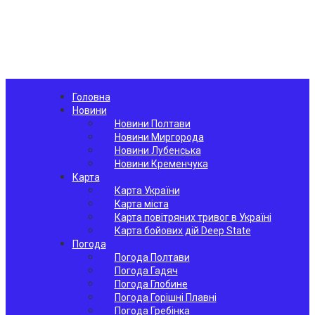
Головна
Новини
Новини Полтави
Новини Миргорода
Новини Лубенська
Новини Кременчука
Карта
Карта України
Карта міста
Карта повітряних тривог в Україні
Карта бойових дій Deep State
Погода
Погода Полтави
Погода Гадяч
Погода Глобине
Погода Горішні Плавні
Погода Гребінка