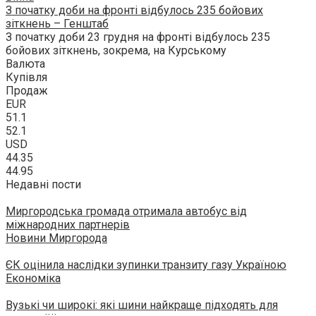
З початку доби на фронті відбулось 235 бойових
зіткнень – Генштаб
З початку доби 23 грудня на фронті відбулось 235
бойових зіткнень, зокрема, на Курському
Валюта
Купівля
Продаж
EUR
51.1
52.1
USD
44.35
44.95
Недавні пости
Миргородська громада отримала автобус від
міжнародних партнерів
Новини Миргорода
ЄК оцінила наслідки зупинки транзиту газу Україною
Економіка
Вузькі чи широкі: які шини найкраще підходять для