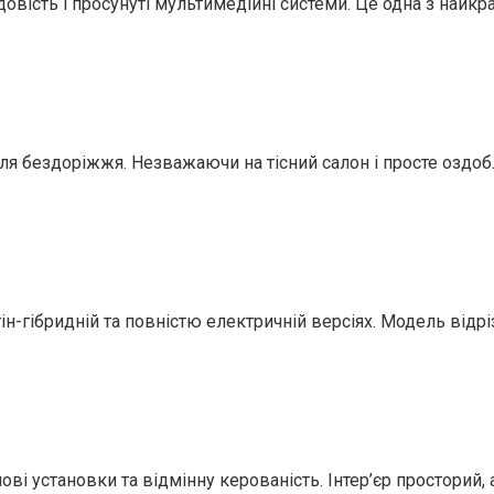
вість і просунуті мультимедійні системи. Це одна з найкра
 бездоріжжя. Незважаючи на тісний салон і просте оздобл
ін-гібридній та повністю електричній версіях. Модель відр
ві установки та відмінну керованість. Інтер’єр просторий,