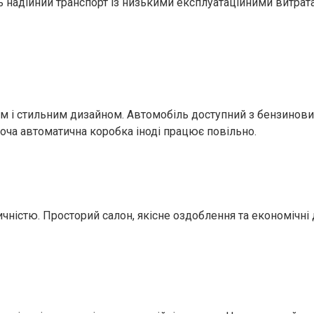
ь надійний транспорт із низькими експлуатаційними витрат
м і стильним дизайном. Автомобіль доступний з бензиновим
хоча автоматична коробка іноді працює повільно.
чністю. Просторий салон, якісне оздоблення та економічні