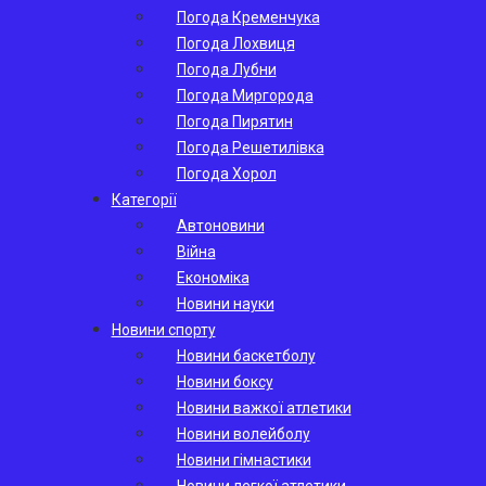
Погода Кременчука
Погода Лохвиця
Погода Лубни
Погода Миргорода
Погода Пирятин
Погода Решетилівка
Погода Хорол
Категорії
Автоновини
Війна
Економіка
Новини науки
Новини спорту
Новини баскетболу
Новини боксу
Новини важкої атлетики
Новини волейболу
Новини гімнастики