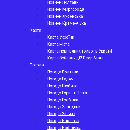
Новини Полтави
Новини Миргорода
Новини Лубенська
Новини Кременчука
Карта
Карта України
Карта міста
Карта повітряних тривог в Україні
Карта бойових дій Deep State
Погода
Погода Полтави
Погода Гадяч
Погода Глобине
Погода Горішні Плавні
Погода Гребінка
Погода Заводське
Погода Зіньків
Погода Карлівка
Погода Кобеляки