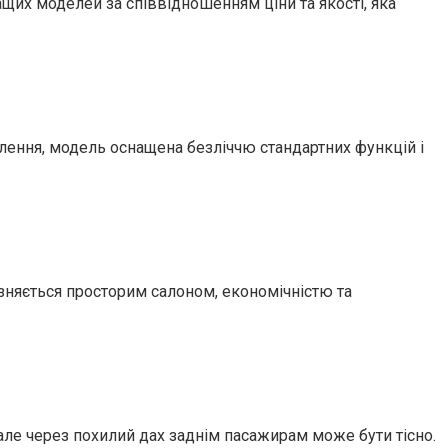
щих моделей за співвідношенням ціни та якості, яка
ення, модель оснащена безліччю стандартних функцій і
ізняється просторим салоном, економічністю та
 але через похилий дах заднім пасажирам може бути тісно.