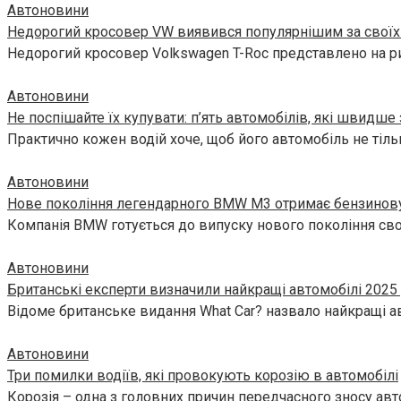
Автоновини
Недорогий кросовер VW виявився популярнішим за своїх
Недорогий кросовер Volkswagen T-Roc представлено на ри
Автоновини
Не поспішайте їх купувати: п’ять автомобілів, які швидше 
Практично кожен водій хоче, щоб його автомобіль не тіл
Автоновини
Нове покоління легендарного BMW M3 отримає бензинов
Компанія BMW готується до випуску нового покоління сво
Автоновини
Британські експерти визначили найкращі автомобілі 2025 
Відоме британське видання What Car? назвало найкращі а
Автоновини
Три помилки водіїв, які провокують корозію в автомобілі
Корозія – одна з головних причин передчасного зносу авт