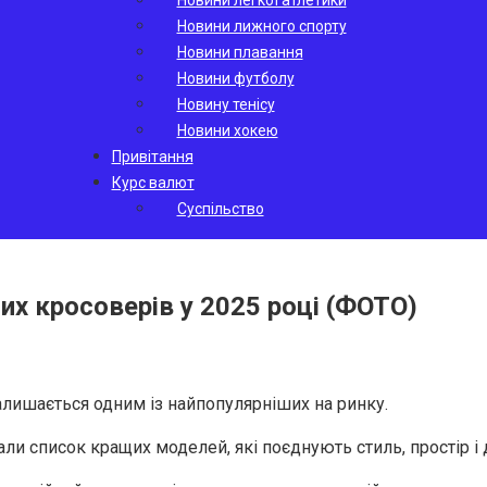
Новини легкої атлетики
Новини лижного спорту
Новини плавання
Новини футболу
Новину тенісу
Новини хокею
Привітання
Курс валют
Суспільство
х кросоверів у 2025 році (ФОТО)
лишається одним із найпопулярніших на ринку.
и список кращих моделей, які поєднують стиль, простір і д