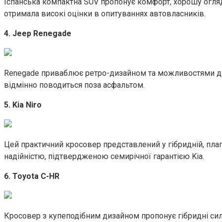
Іспанська компактна SUV пропонує комфорт, хорошу оглядо
отримала високі оцінки в опитуваннях автовласників.
4. Jeep Renegade
Renegade приваблює ретро-дизайном та можливостями для
відмінно поводиться поза асфальтом.
5. Kia Niro
Цей практичний кросовер представлений у гібридній, плаг
надійністю, підтвердженою семирічної гарантією Kia.
6. Toyota C-HR
Кросовер з купеподібним дизайном пропонує гібридні сило