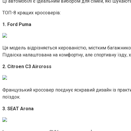
Ці автомобілі є ідеальним вибором для сімей, які шукают
ТОП-8 кращих кросоверів:
1. Ford Puma
Ця модель відрізняється керованістю, містким багажнико
Підвіска налаштована на комфортну, але спортивну їзду, 
2. Citroen C3 Aircross
Французький кросовер поєднує яскравий дизайн із практи
поїздок.
3. SEAT Arona