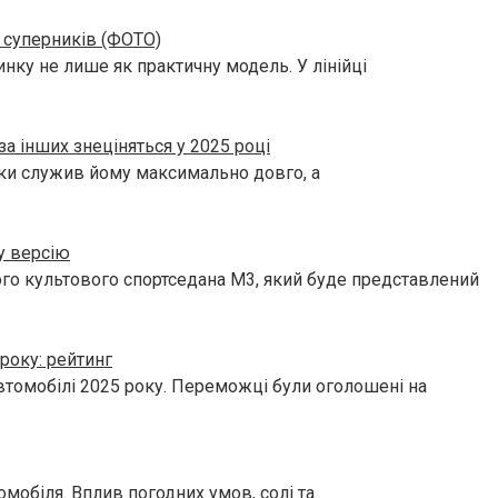
 суперників (ФОТО)
нку не лише як практичну модель. У лінійці
за інших знеціняться у 2025 році
ьки служив йому максимально довго, а
у версію
го культового спортседана M3, який буде представлений
року: рейтинг
втомобілі 2025 року. Переможці були оголошені на
омобіля. Вплив погодних умов, солі та