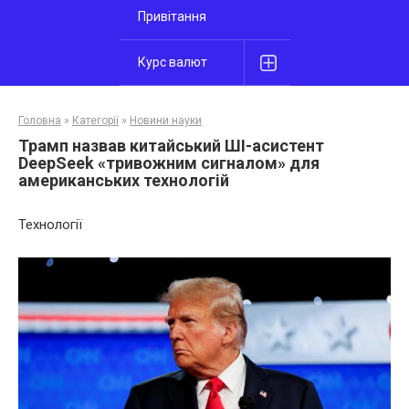
Привітання
Курс валют
Головна
»
Категорії
»
Новини науки
Трамп назвав китайський ШІ-асистент
DeepSeek «тривожним сигналом» для
американських технологій
Технології