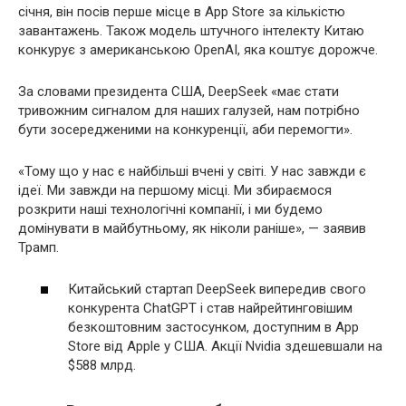
січня, він посів перше місце в App Store за кількістю
завантажень. Також модель штучного інтелекту Китаю
конкурує з американською OpenAI, яка коштує дорожче.
За словами президента США, DeepSeek «має стати
тривожним сигналом для наших галузей, нам потрібно
бути зосередженими на конкуренції, аби перемогти».
«Тому що у нас є найбільші вчені у світі. У нас завжди є
ідеї. Ми завжди на першому місці. Ми збираємося
розкрити наші технологічні компанії, і ми будемо
домінувати в майбутньому, як ніколи раніше», — заявив
Трамп.
Китайський стартап DeepSeek випередив свого
конкурента ChatGPT і став найрейтинговішим
безкоштовним застосунком, доступним в App
Store від Apple у США. Акції Nvidia здешевшали на
$588 млрд.