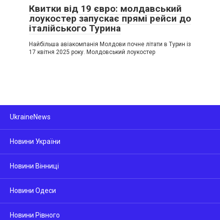
Квитки від 19 євро: молдавський
лоукостер запускає прямі рейси до
італійського Турина
Найбільша авіакомпанія Молдови почне літати в Турин із
17 квітня 2025 року. Молдовський лоукостер
UkraineNews
Новини України
Новини Вінниці
Новини Одеси
Новини Рівного