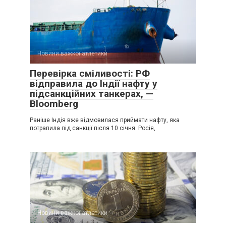
Новини важкої атлетики
Перевірка сміливості: РФ
відправила до Індії нафту у
підсанкційних танкерах, —
Bloomberg
Раніше Індія вже відмовилася приймати нафту, яка
потрапила під санкції після 10 січня. Росія,
Новини важкої атлетики