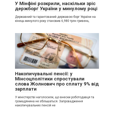
У Мінфіні розкрили, наскільки зріс
держборг України у минулому році
Державний та гарантований державою борг України на
кінець минулого року становив 6,980 трлн гривень,
Новини важкої атлетики
Накопичувальні пенсії: у
Мінсоцполітики спростували
слова Жолнович про сплату 9% від
зарплати
У міністерстві наголосили, що внески роботодавця та
громадянина не збільшаться. Запровадження
накопичувальних пенсій не