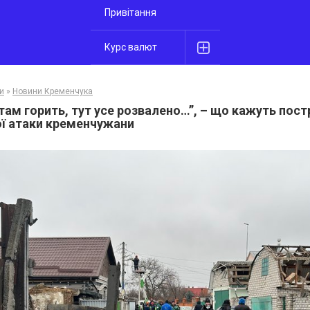
Привітання
Курс валют
и
»
Новини Кременчука
там горить, тут усе розвалено…”, – що кажуть пос
ої атаки кременчужани