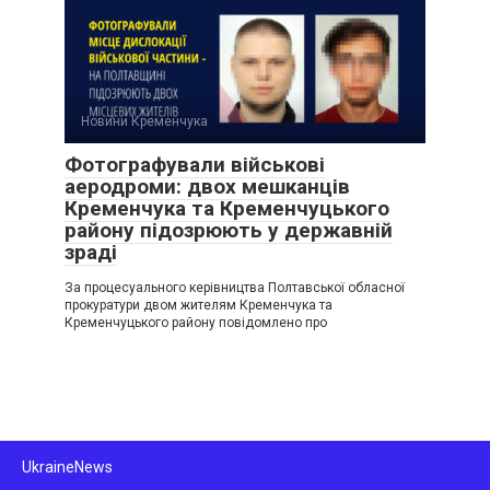
Новини Кременчука
Фотографували військові
аеродроми: двох мешканців
Кременчука та Кременчуцького
району підозрюють у державній
зраді
За процесуального керівництва Полтавської обласної
прокуратури двом жителям Кременчука та
Кременчуцького району повідомлено про
UkraineNews