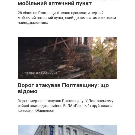
мобільний аптечний пункт
28 січня на Полтавщині почав працювати перший
мобільний аптечний пункт, який допомагатиме жителям
найвіддаленіших
Новини Кременчука
Ворог атакував Полтавщину: що
відомо
Ворог вчергове атакував Полтавщину. У Полтавському
районі внаслідок падіння БпЛА «Герань-2» зруйнована
конюшня. Обійшлося