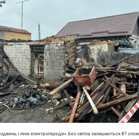
джень і лінія електропередач. Без світла залишаються 87 спож