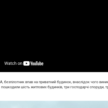
А, безпілотник впав на приватний будинок, внаслідок чого вин
пошкодили шість житлових будинків, три господарчі споруди, тр