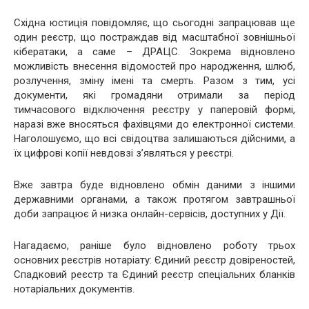
Східна юстиція повідомляє, що сьогодні запрацював ще
один реєстр, що постраждав від масштабної зовнішньої
кібератаки, а саме – ДРАЦС. Зокрема відновлено
можливість внесення відомостей про народження, шлюб,
розлучення, зміну імені та смерть. Разом з тим, усі
документи, які громадяни отримали за період
тимчасового відключення реєстру у паперовій формі,
наразі вже вносяться фахівцями до електронної системи.
Наголошуємо, що всі свідоцтва залишаються дійсними, а
їх цифрові копії невдовзі з’являться у реєстрі.
Вже завтра буде відновлено обмін даними з іншими
державними органами, а також протягом завтрашньої
доби запрацює й низка онлайн-сервісів, доступних у Дії.
Нагадаємо, раніше було відновлено роботу трьох
основних реєстрів нотаріату: Єдиний реєстр довіреностей,
Спадковий реєстр та Єдиний реєстр спеціальних бланків
нотаріальних документів.