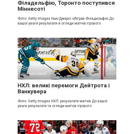
Філадельфію, Торонто поступився
Міннесоті
Фото: Getty Images Нью-Джерсі обіграв Філадельфію До
вашої уваги результати й огляди матчів ігрового
Новини хокею
НХЛ: великі перемоги Дейтрота і
Ванкувера
Фото: Getty Images НХЛ: результати матчів До вашої
уваги результати та огляди матчів ігрового