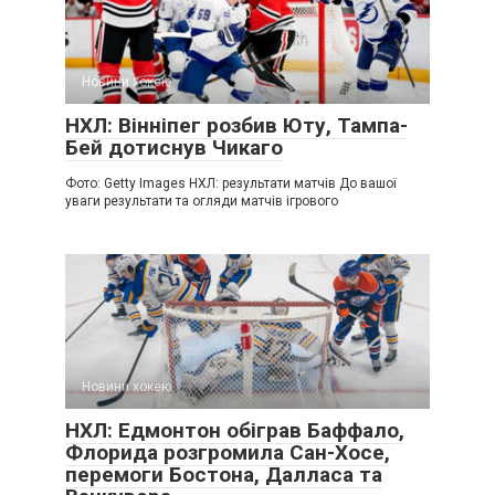
Новини хокею
НХЛ: Вінніпег розбив Юту, Тампа-
Бей дотиснув Чикаго
Фото: Getty Images НХЛ: результати матчів До вашої
уваги результати та огляди матчів ігрового
Новини хокею
НХЛ: Едмонтон обіграв Баффало,
Флорида розгромила Сан-Хосе,
перемоги Бостона, Далласа та