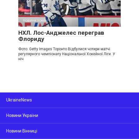
Новини хокею
НХЛ. Лос-Анджелес переграв
Флориду
Фото: Getty Images Торонто Відбулися чотири матчі
регулярного чемпіонату Національної Хокейної Ліги. У
ніч
UkraineNews
Новини України
Новини Вінниці