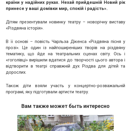
країни у надійних руках. Нехай прийдешній Новий рік
принесе у ваші домівки мир, спокій і радість».
Дітям презентували новинку театру – новорічну виставу
«Різдвяна історія».
В її основі – повість Чарльза Дікенса «Різдвяна пісня у
прозі». Це один із найпоширеніших творів на різдвяну
тематику, що йде на театральних сценах світу. Ось і
«гоголівці» вирішили вдатися до творчості цього автора і
відтворити в театрі справжній дух Різдва для дітей та
дорослих.
Також діти взяли участь у концертно-розважальній
програмі, яку підготували артисти театру.
Вам также может быть интересно