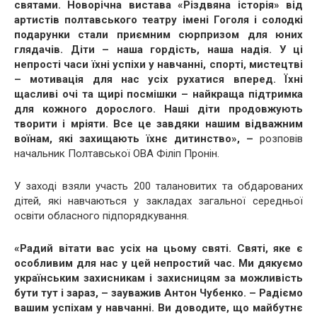
святами. Новорічна вистава «Різдвяна історія» від
артистів полтавського театру імені Гоголя і солодкі
подарунки стали приємним сюрпризом для юних
глядачів. Діти – наша гордість, наша надія. У ці
непрості часи їхні успіхи у навчанні, спорті, мистецтві
– мотивація для нас усіх рухатися вперед. Їхні
щасливі очі та щирі посмішки – найкраща підтримка
для кожного дорослого. Наші діти продовжують
творити і мріяти. Все це завдяки нашим відважним
воїнам, які захищають їхнє дитинство», –
розповів
начальник Полтавської ОВА Філіп Пронін.
У заході взяли участь 200 талановитих та обдарованих
дітей, які навчаються у закладах загальної середньої
освіти обласного підпорядкування.
«Радий вітати вас усіх на цьому святі. Святі, яке є
особливим для нас у цей непростий час. Ми дякуємо
українським захисникам і захисницям за можливість
бути тут і зараз, – зауважив Антон Чубенко. – Радіємо
вашим успіхам у навчанні. Ви доводите, що майбутнє