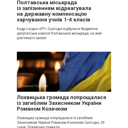
Полтавська міськрада
із запізненням відреагувала
на державну компенсацію
харчування учнів 1-4 класів
Кадр з відео «ІРТ» Сьогодні відбулася бюджетна
депутатська комісія Полтавської міськради, на якій
розглянуто проект
Новини Полтави
Лохвицька громада попрощалася
із загиблим Захисником України
Романом Козачком
Лохвицька громада попрощалася із загиблим
Захисником України Романом Козачком Сьогодні, 29
січня, Лохвицька громада