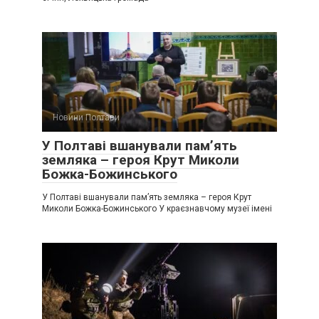
Новини Полтави
У Полтаві вшанували пам’ять
земляка – героя Крут Миколи
Божка-Божинського
У Полтаві вшанували пам’ять земляка – героя Крут
Миколи Божка-Божинського У краєзнавчому музеї імені