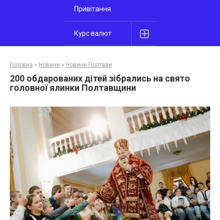
Привітання
Курс валют
Головна
»
Новини
»
Новини Полтави
200 обдарованих дітей зібрались на свято
головної ялинки Полтавщини