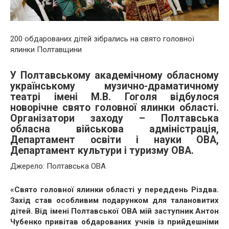
200 обдарованих дітей зібрались на свято головної
ялинки Полтавщини
У Полтавському академічному обласному
українському музично-драматичному
театрі імені М.В. Гоголя відбулося
новорічне свято головної ялинки області.
Організатори заходу – Полтавська
обласна військова адміністрація,
Департамент освіти і науки ОВА,
Департамент культури і туризму ОВА.
Джерело: Полтавська ОВА
«Свято головної ялинки області у переддень Різдва.
Захід став особливим подарунком для талановитих
дітей. Від імені Полтавської ОВА мій заступник Антон
Чубенко привітав обдарованих учнів із прийдешніми