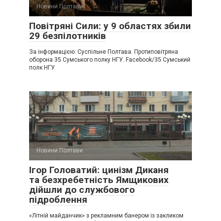
Новини Полтави
Повітряні Сили: у 9 областях збили
29 безпілотників
За інформацією: Суспільне Полтава. Протиповітряна
оборона 35 Сумського полку НГУ. Facebook/35 Сумський
полк НГУ
Новини Полтави
Ігор Головатий: цинізм Диканя
та безхребетність Ямщикових
дійшли до службового
підроблення
«Літній майданчик» з рекламним банером із закликом