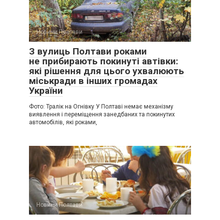
Новини Полтави
З вулиць Полтави роками
не прибирають покинуті автівки:
які рішення для цього ухвалюють
міськради в інших громадах
України
Фото: Тралік на Огнівку У Полтаві немає механізму
виявлення і переміщення занедбаних та покинутих
автомобілів, які роками,
Новини Полтави