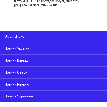
підтримки 3-ї ОШБр Побудова корупційних схем,
розкрадання бюджетних коштів,
UkraineNews
Новини України
Новини Вінниці
Новини Одеси
Новини Рівного
Новини Чернігова