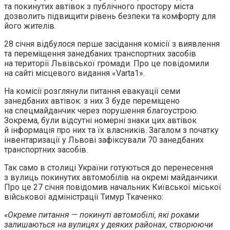
та покинутих автівок з публічного простору міста
дозволить підвищити рівень безпеки та комфорту для
його жителів.
28 січня відбулося перше засідання комісії з виявлення
та переміщення занедбаних транспортних засобів
на території Львівської громади. Про це повідомили
на сайті місцевого видання «Varta1».
На комісії розглянули питання евакуації семи
занедбаних автівок: з них 3 буде переміщено
на спецмайданчик через порушення благоустрою.
Зокрема, були відсутні номерні знаки цих автівок
й інформація про них та їх власників. Загалом з початку
інвентаризації у Львові зафіксували 70 занедбаних
транспортних засобів.
Так само в столиці України готуються до перенесення
з вулиць покинутих автомобілів на окремі майданчики.
Про це 27 січня повідомив начальник Київської міської
військової адміністрації Тимур Ткаченко:
«Окреме питання — покинуті автомобілі, які роками
залишаються на вулицях у деяких районах, створюючи