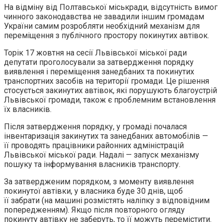
На відміну від Полтавської міськради, відсутність вимог
чинного законодавства не завадили іншим громадам
України самим розробляти необхідний механізм для
переміщення з публічного простору покинутих автівок.
Торік 17 жовтня на сесії Львівської міської ради
депутати проголосували за затвердження порядку
виявлення і переміщення занедбаних та покинутих
транспортних засобів на території громади. Це рішення
стосується закинутих автівок, які порушують благоустрій
Львівської громади, також є проблемним встановлення
їх власників.
Після затвердження порядку, у громаді почалася
інвентаризація закинутих та занедбаних автомобілів —
її проводять працівники районних адміністрацій
Львівської міської ради. Надалі — запуск механізму
пошуку та інформування власників транспорту.
За затвердженим порядком, з моменту виявлення
покинутої автівки, у власника буде 30 днів, щоб
її забрати (на машині розмістять наліпку з відповідним
попередженням). Якщо після повторного огляду
покинуту автівку не заберуть, то її можуть перемістити.