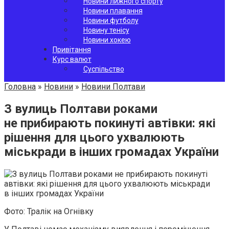
Новини лижного спорту
Новини плавання
Новини футболу
Новину тенісу
Новини хокею
Привітання
Курс валют
Суспільство
Головна
»
Новини
»
Новини Полтави
З вулиць Полтави роками
не прибирають покинуті автівки: які
рішення для цього ухвалюють
міськради в інших громадах України
Фото: Тралік на Огнівку