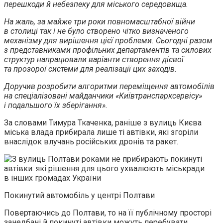
перешкоди й небезпеку для міського середовища.
На жаль, за майже три роки повномасштабної війни
в столиці так і не було створено чітко визначеного
механізму для вирішення цієї проблеми. Сьогодні разом
з представниками профільних департаментів та силових
структур напрацювали варіанти створення дієвої
та прозорої системи для реалізації цих заходів.
Доручив розробити алгоритми переміщення автомобілів
на спеціалізовані майданчики «Київтранспарксервісу»
і подальшого їх зберігання».
За словами Тимура Ткаченка, раніше з вулиць Києва
міська влада прибирала лише ті автівки, які згоріли
внаслідок влучань російських дронів та ракет.
Покинутий автомобіль у центрі Полтави
Повертаючись до Полтави, то на її публічному просторі
занедбані й покинуті автівки можуть перебувати