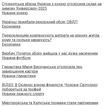
Студентська збірна України з хокею оголосила склад на
зимову Універсіаду-2025
Новини хокею
Українці придбали рекордний обсяг ОВДП
Економіка
Переселенцям компенсують витрати на оренду житла:
кому та скільки нарахують?
Економіка
Вербич: Початок збору вийшов у нас дуже насиченим
Новини футболу
Гімнастака Марія Височанська оголосила про
завершення кар’єри
Новини гімнастики
ВІДЕО. В Окленді відомі фіналісти. Чоловік Світоліної
побореться за трофей
Новини лижного спорту
Миргородська та Калуська громади стали партнерами