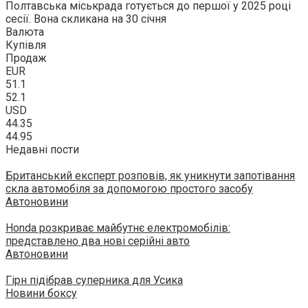
Полтавська міськрада готується до першої у 2025 році
сесії. Вона скликана на 30 січня
Валюта
Купівля
Продаж
EUR
51.1
52.1
USD
44.35
44.95
Недавні пости
Британський експерт розповів, як уникнути запотівання
скла автомобіля за допомогою простого засобу
Автоновини
Honda розкриває майбутнє електромобілів:
представлено два нові серійні авто
Автоновини
Гірн підібрав суперника для Усика
Новини боксу