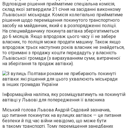
Відповідне рішення прийматиме спеціальна комісія,
склад якої затвердили 21 січня на засіданні виконкому
Львівської міськради. Комісія колегіально прийматиме
рішення щодо переміщення покинутого транспортного
засобу на майданчик, який є в розпорядженні поліції.
На спецмайданчику покинута автівка зберігатиметься
до 6 місяців. Якщо впродовж цього часу її не забере
власник, то поліція може продати машину. Також якщо
впродовж трьох наступних років власник не знайдеться,
то отримані з продажу кошти передадуть у власність
Львівської громади (з вирахуванням суми, витраченої
на зберігання та продаж автівки).
Інформаційна наліпка, яку розміщуватимуть на покинутій
автівці у Львові для попередження її власника
Міський голова Львова Андрій Садовий зазначив,
що питання покинутих на вулицях автівок — це питання
безпеки й під час війни невідомо, що може бути
в такому транспорті. Тому переміщення занедбаних