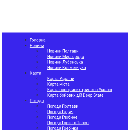
Головна
Новини
Новини Полтави
Новини Миргорода
Новини Лубенська
Новини Кременчука
Карта
Карта України
Карта міста
Карта повітряних тривог в Україні
Карта бойових дій Deep State
Погода
Погода Полтави
Погода Гадяч
Погода Глобине
Погода Горішні Плавні
Погода Гребінка