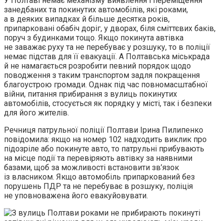
У Полтаві немає механізму виявлення і переміщення
занедбаних та покинутих автомобілів, які роками,
а в деяких випадках й більше десятка років,
припарковані обабіч доріг, у дворах, біля сміттєвих баків,
поруч з будинками тощо. Якщо покинута автівка
не заважає руху та не перебуває у розшуку, то в поліції
немає підстав для її евакуації. А Полтавська міськрада
й не намагається розробити певний порядок щодо
поводження з таким транспортом задля покращення
благоустрою громади. Однак під час повномасштабної
війни, питання прибирання з вулиць покинутих
автомобілів, стосується як порядку у місті, так і безпеки
для його жителів.
Речниця патрульної поліції Полтави Ірина Пилипенко
повідомила: якщо на номер 102 надходить виклик про
підозріле або покинуте авто, то патрульні прибувають
на місце події та перевіряють автівку за наявними
базами, щоб за можливості встановити зв’язок
із власником. Якщо автомобіль припаркований без
порушень ПДР та не перебуває в розшуку, поліція
не уповноважена його евакуйовувати.