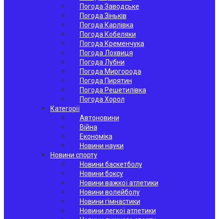
Погода Заводське
Погода Зіньків
Погода Карлівка
Погода Кобеляки
Погода Кременчука
Погода Лохвиця
Погода Лубни
Погода Миргорода
Погода Пирятин
Погода Решетилівка
Погода Хорол
Категорії
Автоновини
Війна
Економіка
Новини науки
Новини спорту
Новини баскетболу
Новини боксу
Новини важкої атлетики
Новини волейболу
Новини гімнастики
Новини легкої атлетики