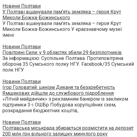
Новини Полтави
У Полтаві вшанували пам’ять земляка – героя Крут
Миколи Божка-Божинського
У Полтаві вшанували пам’ять земляка – героя Крут
Миколи Божка-Божинського У краєзнавчому музеї
імені
Новини Полтави
Повітряні Сили: у 9 областях збили 29 безпілотників
За інформацією: Суспільне Полтава. Протиповітряна
оборона 35 Сумського полку НГУ. Facebook/35 Сумський
полк НГУ
Новини Полтави
Ігор Головатий: цинізм Диканя та безхребетність
Ямщикових дійшли до службового підроблення
«Літній майданчик» з рекламним банером із закликом
підтримки 3-ї ОШБр Побудова корупційних схем,
розкрадання бюджетних коштів,
Новини Полтави
Полтавська міськрада збирається розмістити на депозит
200 млн грн вільного залишку минулого року