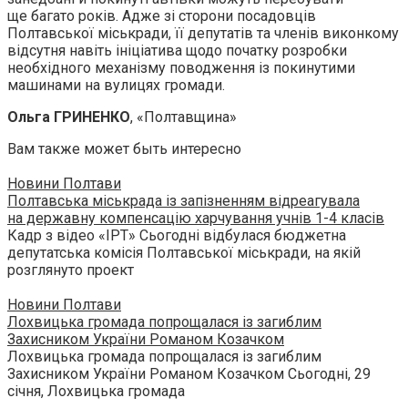
ще багато років. Адже зі сторони посадовців
Полтавської міськради, її депутатів та членів виконкому
відсутня навіть ініціатива щодо початку розробки
необхідного механізму поводження із покинутими
машинами на вулицях громади.
Ольга ГРИНЕНКО
, «Полтавщина»
Вам также может быть интересно
Новини Полтави
Полтавська міськрада із запізненням відреагувала
на державну компенсацію харчування учнів 1-4 класів
Кадр з відео «ІРТ» Сьогодні відбулася бюджетна
депутатська комісія Полтавської міськради, на якій
розглянуто проект
Новини Полтави
Лохвицька громада попрощалася із загиблим
Захисником України Романом Козачком
Лохвицька громада попрощалася із загиблим
Захисником України Романом Козачком Сьогодні, 29
січня, Лохвицька громада