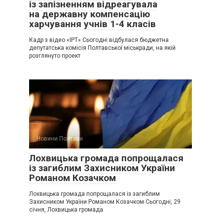
із запізненням відреагувала
на державну компенсацію
харчування учнів 1-4 класів
Кадр з відео «ІРТ» Сьогодні відбулася бюджетна
депутатська комісія Полтавської міськради, на якій
розглянуто проект
Новини Полтави
Лохвицька громада попрощалася
із загиблим Захисником України
Романом Козачком
Лохвицька громада попрощалася із загиблим
Захисником України Романом Козачком Сьогодні, 29
січня, Лохвицька громада