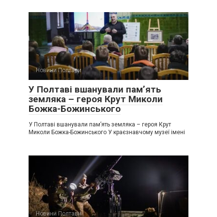
Новини Полтави
У Полтаві вшанували пам’ять
земляка – героя Крут Миколи
Божка-Божинського
У Полтаві вшанували пам’ять земляка – героя Крут
Миколи Божка-Божинського У краєзнавчому музеї імені
Новини Полтави