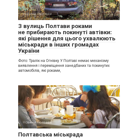
Новини Полтави
З вулиць Полтави роками
не прибирають покинуті автівки:
які рішення для цього ухвалюють
міськради в інших громадах
України
Фото: Тралік на Огнівку У Полтаві немає механізму
виявлення і переміщення занедбаних та покинутих
автомобілів, які роками,
Новини Полтави
Полтавська міськрада