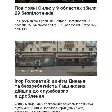
Повітряні Сили: у 9 областях збили
29 безпілотників
За інформацією: Суспільне Полтава. Протиповітряна
оборона 35 Сумського полку НГУ. Facebook/35 Сумський
полк НГУ
Новини Полтави
Ігор Головатий: цинізм Диканя
та безхребетність Ямщикових
дійшли до службового
підроблення
«Літній майданчик» з рекламним банером із закликом
підтримки 3-ї ОШБр Побудова корупційних схем,