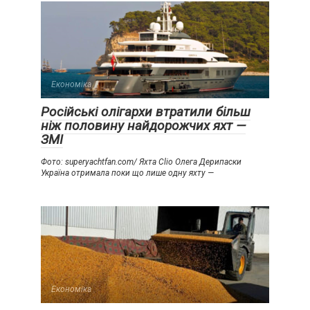
Економіка
Російські олігархи втратили більш
ніж половину найдорожчих яхт —
ЗМІ
Фото: superyachtfan.com/ Яхта Clio Олега Дерипаски
Україна отримала поки що лише одну яхту —
Економіка