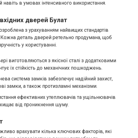
 навіть в умовах інтенсивного використання.
 вхідних дверей Булат
розроблена з урахуванням найвищих стандартів
. Кожна деталь дверей ретельно продумана, щоб
ручність у користуванні.
ері виготовляються з якісної сталі з додатковими
нтує їх стійкість до механічних пошкоджень.
нева система замків забезпечує надійний захист,
ві замки, а також протизламні механізми.
стання ефективних утеплювачів та ущільнювачів
захищає від проникнення шуму.
т
жливо врахувати кілька ключових факторів, які