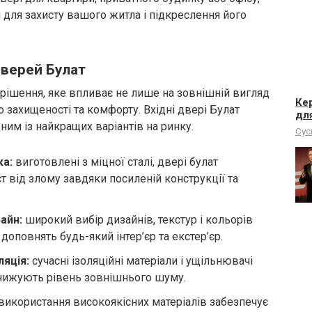
 для захисту вашого житла і підкреслення його
дверей Булат
рішення, яке впливає не лише на зовнішній вигляд
Кер
о захищеності та комфорту. Вхідні двері Булат
для
дним із найкращих варіантів на ринку.
Сус
ка:
виготовлені з міцної сталі, двері булат
т від злому завдяки посиленій конструкції та
айн:
широкий вибір дизайнів, текстур і кольорів
 доповнять будь-який інтер’єр та екстер’єр.
ляція:
сучасні ізоляційні матеріали і ущільнювачі
знижують рівень зовнішнього шуму.
використання високоякісних матеріалів забезпечує