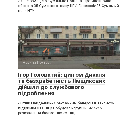
За інформацією: Суспільне Полтава. Протиповітряна
оборона 35 Сумського полку НГУ. Facebook/35 Сумський
полк НГУ
Новини Полтави
Ігор Головатий: цинізм Диканя
та безхребетність Ямщикових
дійшли до службового
підроблення
«Літній майданчик» з рекламним банером із закликом
підтримки 3-ї ОШБр Побудова корупційних схем,
розкрадання бюджетних коштів,