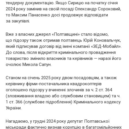
тендерну документацію. Якщо Сирицю на початку січня
2024 року замінив на своїй посаді Олександр Сороковий,
то Максим Панасенко досі продовжує відповідати
за закупівлі.
Вже з власних джерел «Полтавщині» стало відомо,
що підозру також отримав полтавець Юрій Коновальчук,
який підписував договір від імені компанії «ЗЕД-Мобайл».
До слова, після відкриття кримінального провадження
товариство змінило власників та керівників — наразі його
очолює Микола Сапун.
Станом на січень 2025 року двом посадовцям, а також
керівнику фірми-постачальника квадрокоптерів
оголошено підозру у вчиненні злочинів за ч. 2 ст. 364
(зловживання владою або службовим становищем) та ч.
1 ст. 366 (службове підроблення) Кримінального кодексу
України.
Нагадаємо, у грудні 2024 року депутат Полтавської
міськради фактично визнав корупцію в багатомільйонних