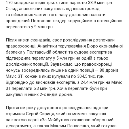
170 квадрокоптерів трьох типів вартістю 38,9 млн грн.
Огляд аналогічних закупівель від інших громад
та військових частин того часу дозволив назвати
проведений Полтавою тендер корупційним з потенційною
переплатою у 9 млн грн.
Після низки скандалів, своє розслідування розпочали
правоохоронці. Аналітики теруправління Бюро економічної
безпеки у Полтавській області та судова експертиза
підтвердила переплату у 5 млн грн на одній з трьох
досліджених позицій. Зауважимо, що правоохоронці
чомусь зосередились лише на одній позиції — 80 дронів
Mavic 3Т, кожен з яких купували по 304,5 тис. грн.
Відповідно до висновків експертів, з 24,4 млн грн на Mavic
3T переплати 5,3 млн грн. Хоча переплати були при
закупівлі й інших 2-х видів дронів.
Протягом року досудового розслідування підозри
отримали Сергій Сириця, який на момент закупівлі
за квотою партії «За Майбутнє» очолював оборонний
департамент, а також Максим Панасенко, який готував