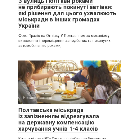
З вулиць Полтави роками
не прибирають покинуті автівки:
які рішення для цього ухвалюють
міськради в інших громадах
України
Фото: Тралік на Огнівку У Полтаві немає механізму
виявлення і переміщення занедбаних та покинутих
автомобілів, які роками,
Новини Полтави
Полтавська міськрада
із запізненням відреагувала
на державну компенсацію
харчування учнів 1-4 класів
Кадр з відео «ІРТ» Сьогодні відбулася бюджетна