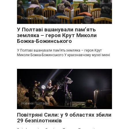
Новини Полтави
У Полтаві вшанували пам’ять
земляка – героя Крут Миколи
Божка-Божинського
У Полтаві вшанували пам’ять земляка – героя Крут
Миколи Божка-Божинського У краєзнавчому музеї імені
Новини Полтави
Повітряні Сили: у 9 областях збили
29 безпілотників