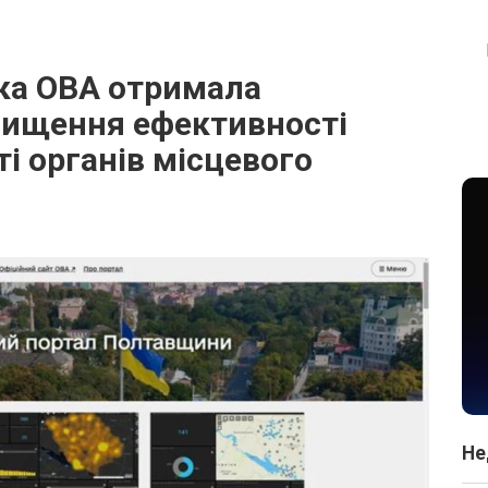
ка ОВА отримала
вищення ефективності
ті органів місцевого
Не