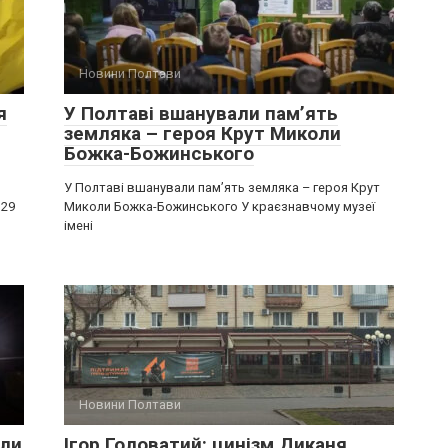
Новини Полтави
я
У Полтаві вшанували пам’ять
земляка – героя Крут Миколи
Божка-Божинського
У Полтаві вшанували пам’ять земляка – героя Крут
 29
Миколи Божка-Божинського У краєзнавчому музеї
імені
Новини Полтави
или
Ігор Головатий: цинізм Диканя