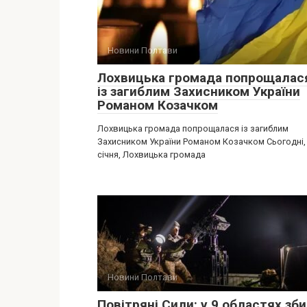
Новини Полтави
Лохвицька громада попрощалас
із загиблим Захисником України
Романом Козачком
Лохвицька громада попрощалася із загиблим
Захисником України Романом Козачком Сьогодні,
січня, Лохвицька громада
Новини Полтави
Повітряні Сили: у 9 областях зб