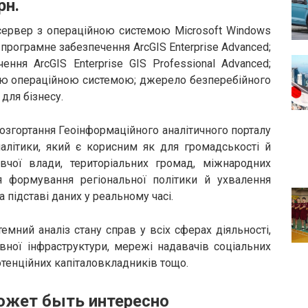
рн.
 сервер з операційною системою Microsoft Windows
е програмне забезпечення ArcGIS Enterprise Advanced;
ння ArcGIS Enterprise GIS Professional Advanced;
ою операційною системою; джерело безперебійного
 для бізнесу.
озгортання Геоінформаційного аналітичного порталу
алітики, який є корисним як для громадськості й
авчої влади, територіальних громад, міжнародних
я формування регіональної політики й ухвалення
підставі даних у реальному часі.
мний аналіз стану справ у всіх сферах діяльності,
ивної інфраструктури, мережі надавачів соціальних
потенційних капіталовкладників тощо.
ожет быть интересно