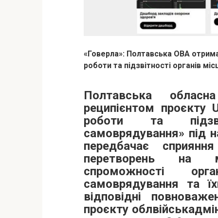
«Говерла»: Полтавська ОВА отрим
роботи та підзвітності органів м
Полтавська обласн
реципієнтом проєкту 
роботи та підзві
самоврядування» під н
передбачає сприяння
перетворень на м
спроможності ор
самоврядування та їх
відповідні повноваже
проєкту облвійськадмі