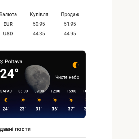
Валюта
Купівля
Продаж
EUR
50.95
51.95
USD
44.35
44.95
Poltava
24°
Чисте небо
ЗАРАЗ
06:00
09:00
12:00
15:00
18:00
21:00
00:00
24°
23°
31°
36°
37°
36°
30°
26°
давні пости