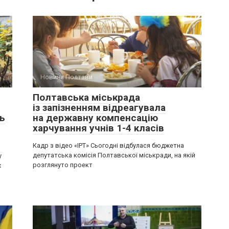
Новини Полтави
Полтавська міськрада
із запізненням відреагувала
ь
на державну компенсацію
харчування учнів 1-4 класів
Кадр з відео «ІРТ» Сьогодні відбулася бюджетна
депутатська комісія Полтавської міськради, на якій
у
розглянуто проект
х