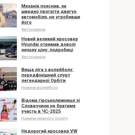
Механік пояснив, як
швидко прогріти двигун
автомобіля, не угробивши
його
Автоновини
Новий великий кросовер
Hyundai отримав доволі
низьку ціну: подробиці
Автоновини
Вища ліга з волейболу:
передфінішний спурт
легендарної Орбіти
Новини волейболу
Відома гірськолижниця зі
Словаччини не братиме
участь в ЧС-2025
Новини лижного спорту
Недорогий кросовер VW