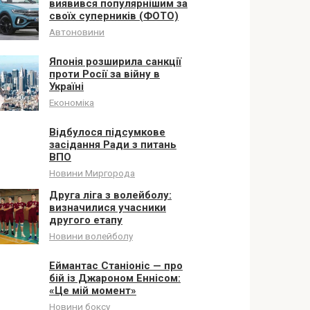
виявився популярнішим за
своїх суперників (ФОТО)
Автоновини
Японія розширила санкції
проти Росії за війну в
Україні
Економіка
Відбулося підсумкове
засідання Ради з питань
ВПО
Новини Миргорода
Друга ліга з волейболу:
визначилися учасники
другого етапу
Новини волейболу
Еймантас Станіоніс — про
бій із Джароном Еннісом:
«Це мій момент»
Новини боксу