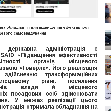
ала обладнання для підвищення ефективності
ісцевого самоврядування
а державна адміністрація є
USAID «Підвищення ефективності
тності органів місцевого
азвою «Говерла». Його реалізація
 здійсненню трансформаційних
ісцевому рівні, посилення
ганів влади й місцевого
ніх посадових осіб здійснювати
ння. У межах реалізації цього
ністрація отримала обладнання на