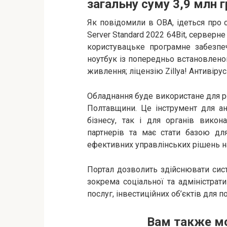
загальну суму 3,9 млн г
Як повідомили в ОВА, ідеться про
Server Standard 2022 64Bit, серверн
користувацьке програмне забезпече
ноутбук із попередньо встановлен
живлення; ліцензію Zillya! Антивірус
Обладнання буде використане для р
Полтавщини. Це інструмент для ан
бізнесу, так і для органів викон
партнерів та має стати базою дл
ефективних управлінських рішень на 
Портал дозволить здійснювати систе
зокрема соціальної та адміністрат
послуг, інвестиційних об’єктів для 
Вам также м