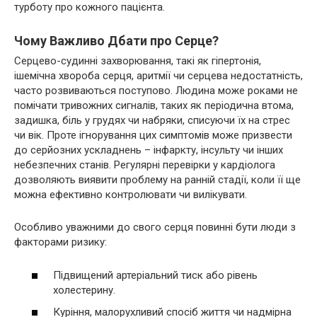
турботу про кожного пацієнта.
Чому Важливо Дбати про Серце?
Серцево-судинні захворювання, такі як гіпертонія,
ішемічна хвороба серця, аритмії чи серцева недостатність,
часто розвиваються поступово. Людина може роками не
помічати тривожних сигналів, таких як періодична втома,
задишка, біль у грудях чи набряки, списуючи їх на стрес
чи вік. Проте ігнорування цих симптомів може призвести
до серйозних ускладнень – інфаркту, інсульту чи інших
небезпечних станів. Регулярні перевірки у кардіолога
дозволяють виявити проблему на ранній стадії, коли її ще
можна ефективно контролювати чи вилікувати.
Особливо уважними до свого серця повинні бути люди з
факторами ризику:
Підвищений артеріальний тиск або рівень
холестерину.
Куріння, малорухливий спосіб життя чи надмірна