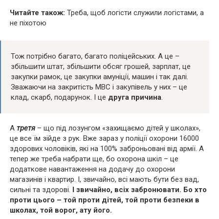
Читайте також:
Треба, щоб логісти служили логістами, а
не піхотою
Тож потрібно багато, багато поліцейських. А це –
збільшити штат, збільшити обсяг грошей, зарплат, це
закупки рамок, це закупки амуніції, машин і так далі.
Зважаючи на закритість МВС і закупівель у них – це
клад, скарб, подарунок. І це
друга причина
.
А
третя
– що під лозунгом «захищаємо дітей у школах»,
це все їм зійде з рук. Вже зараз у поліції охорони 16000
здорових чоловіків, які на 100% заброньовані від армії. А
тепер же треба набрати ще, бо охорона шкіл – це
додаткове навантаження на додачу до охорони
магазинів і квартир. І, звичайно, всі мають бути без вад,
сильні та здорові.
І звичайно, всіх забронювати. Бо хто
проти цього – той проти дітей, той проти безпеки в
школах, той ворог, ату його.