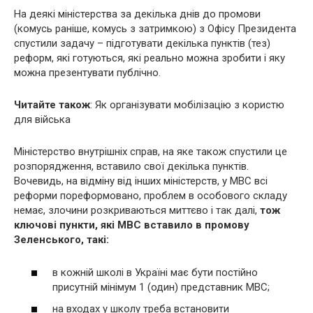
На деякі міністерства за декілька днів до промови
(комусь раніше, комусь з затримкою) з Офісу Президента
спустили задачу – підготувати декілька пунктів (тез)
реформ, які готуються, які реально можна зробити і яку
можна презентувати публічно.
Читайте також
: Як організувати мобілізацію з користю
для війська
Міністерство внутрішніх справ, на яке також спустили це
розпорядження, вставило свої декілька пунктів.
Вочевидь, на відміну від інших міністерств, у МВС всі
реформи пореформовано, проблем в особового складу
немає, злочини розкриваються миттєво і так далі,
тож
ключові пункти, які МВС вставило в промову
Зеленського, такі:
в кожній школі в Україні має бути постійно
присутній мінімум 1 (один) представник МВС;
на входах у школу треба встановити