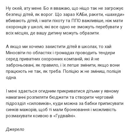
Ну окей, ату мене. Бо я вважаю, що ніщо так не загрожує
безпеці дітей, як ворог. Що зараз КАБи, ракети, «шахеди»
вбивають дітей, і мати піхоту та ППО важливіше, ніж мати
охоронців у школі, які все одно не зможуть перебувати у
всіх місцях, де вашу дитину можуть образити.
А якщо ми хочемо захистити дітей в школах, то хай
Міносвіти по областях і громадах проводить тендери
серед приватних охоронних компаній, які й не
заброньовані, як правило, і їх легше змінити, якщо вони
працюють не так, як треба. Поліцію ж не зміниш, поліція
одна.
І мені здається огидним прикриватися дітьми у явному
намаганні розпиляти бюджети та створити черговий
підрозділ «силовиків», куди можна за бабки приписувати
синків мажорів, щоб ті мали бронювання і можливість
розмахувати ксивою в «Гудвайні».
Джерело