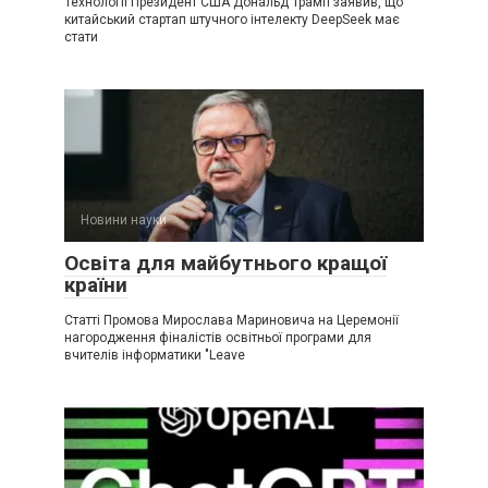
Технології Президент США Дональд Трамп заявив, що
китайський стартап штучного інтелекту DeepSeek має
стати
Новини науки
Освіта для майбутнього кращої
країни
Статті Промова Мирослава Мариновича на Церемонії
нагородження фіналістів освітньої програми для
вчителів інформатики "Leave