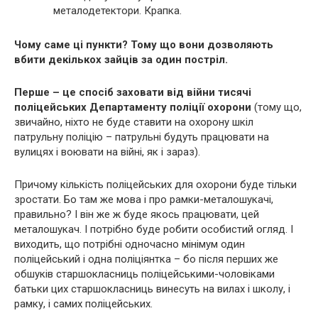
металодетектори. Крапка.
Чому саме ці пункти? Тому що вони дозволяють
вбити декількох зайців за один постріл.
Перше – це спосіб заховати від війни тисячі
поліцейських Департаменту поліції охорони
(тому що,
звичайно, ніхто не буде ставити на охорону шкіл
патрульну поліцію – патрульні будуть працювати на
вулицях і воювати на війні, як і зараз).
Причому кількість поліцейських для охорони буде тільки
зростати. Бо там же мова і про рамки-металошукачі,
правильно? І він же ж буде якось працювати, цей
металошукач. І потрібно буде робити особистий огляд. І
виходить, що потрібні одночасно мінімум один
поліцейський і одна поліціянтка – бо після перших же
обшуків старшокласниць поліцейськими-чоловіками
батьки цих старшокласниць винесуть на вилах і школу, і
рамку, і самих поліцейських.