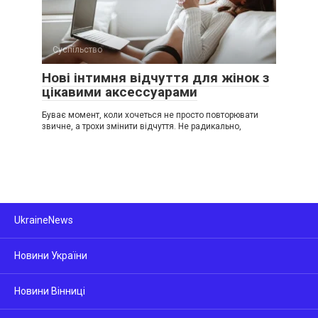
Суспільство
Нові інтимня відчуття для жінок з
цікавими аксессуарами
Буває момент, коли хочеться не просто повторювати
звичне, а трохи змінити відчуття. Не радикально,
UkraineNews
Новини України
Новини Вінниці