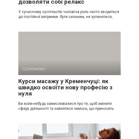
дозволяти собі релакс
У сучасному суспільстві чоловіча роль часто зводиться
до постійної витримки: бути сильним, не зупинятися,
Суспільство
Курси масажу у Кременчуці: як
швидко освоїти нову професію з
нуля
Ви коли-небудь замислювалися про те, щоб змінити
сферу діяльності та зайнятися чимось, що приносить