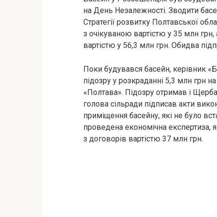
на День Незалежності. Зводити басей
Стратегії розвитку Полтавської обл
з очікуваною вартістю у 35 млн грн
вартістю у 56,3 млн грн. Обидва під
Поки будувався басейн, керівник «Б
підозру у розкраданні 5,3 млн грн н
«Полтава». Підозру отримав і Щерба
голова сільради підписав акти вико
приміщення басейну, які не було вст
проведена економічна експертиза, я
з договорів вартістю 37 млн грн.