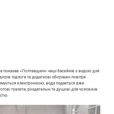
ва показав «Полтавщині» чаші басейнів з водою для
ігрів підлоги та додаткові обігрівачі повітря
римується електронікою, вода подається вже
тові туалети, роздягальні та душові для чоловіків
істю.