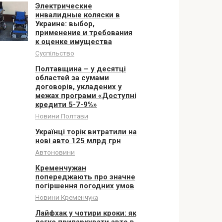
Электрические
инвалидные коляски в
Украине: выбор,
применение и требования
к оценке имущества
Суспільство
Полтавщина – у десятці
областей за сумами
договорів, укладених у
межах програми «Доступні
кредити 5-7-9%»
Новини Полтави
Українці торік витратили на
нові авто 125 млрд грн
Автоновини
Кременчужан
попереджають про значне
погіршення погодних умов
Новини Кременчука
Лайфхак у чотири кроки: як