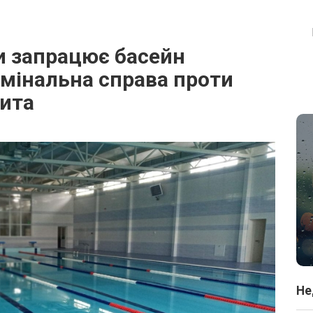
ни запрацює басейн
мінальна справа проти
рита
Не