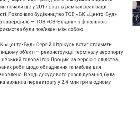
н почали ще у 2017 році, в рамках реалізації
асті. Розпочало будівництво ТОВ «БК «Центр-Буд»
, а завершило — ТОВ «СВ-Білдінг» з фінальною
приємства були пов’язані між собою.
К «Центр-Буд» Сергій Штрікуль встиг отримати
а іншому об’єкті — реконструкції терміналу аеропорту
нівський голова Ігор Процик, за версією слідства,
наних робіт щодо обладнання та меблів для
ановлено. В ході досудового розслідування, була
ка виявила перевитрату у 2,4 млн грн в одному