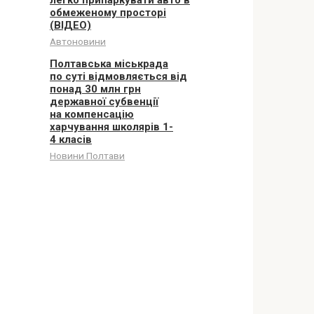
легко припаркувати авто в
обмеженому просторі
(ВІДЕО)
Автоновини
Полтавська міськрада
по суті відмовляється від
понад 30 млн грн
державної субвенції
на компенсацію
харчування школярів 1-
4 класів
Новини Полтави