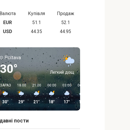
Валюта
Купівля
Продаж
EUR
51.1
52.1
USD
44.35
44.95
Poltava
30°
Легкий дощ
ЗАРАЗ
18:00
21:00
00:00
03:00
06:00
09:00
12:00
30°
29°
21°
18°
17°
16°
22°
26°
давні пости