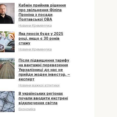
Кабмін прийняв рішення
про звільнення Філіпа
Проніна з посади
Полтавської ОВА
Новини Кременчука
Яка пенсія буде у 2025
році, якщо є 30 років
стажу
Новини Кременчука
Після підвищення тарифу
на вантажні перевезення
Укрзалізниці до нас не
прийде жоден інвестор, –
експерт
Новини важкої атлетики
В українських регіонах
почали вводити екстрені
відключення світла
Економіка