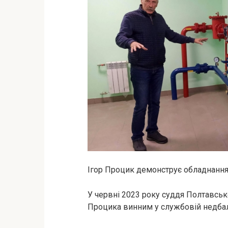
Ігор Процик демонструє обладнання
У червні 2023 року суддя Полтавськ
Процика винним у службовій недбал