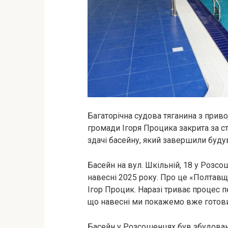
Багаторічна судова тяганина з прив
громади Ігоря Процика закрита за 
здачі басейну, який завершили буду
Басейн на вул. Шкільній, 18 у Розс
навесні 2025 року. Про це «Полтав
Ігор Процик. Наразі триває процес
що навесні ми покажемо вже готови
Басейн у Розсошенцях був збудовани