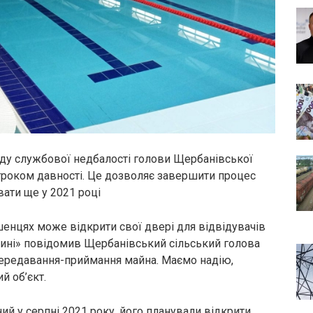
оду службової недбалості голови Щербанівської
строком давності. Це дозволяє завершити процес
вати ще у 2021 році
ошенцях може відкрити свої двері для відвідувачів
щині» повідомив Щербанівський сільський голова
 передавання-приймання майна. Маємо надію,
й об’єкт.
й у серпні 2021 року, його планували відкрити