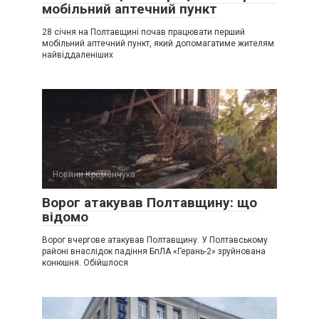
мобільний аптечний пункт
28 січня на Полтавщині почав працювати перший
мобільний аптечний пункт, який допомагатиме жителям
найвіддаленіших
Новини Кременчука
Ворог атакував Полтавщину: що
відомо
Ворог вчергове атакував Полтавщину. У Полтавському
районі внаслідок падіння БпЛА «Герань-2» зруйнована
конюшня. Обійшлося