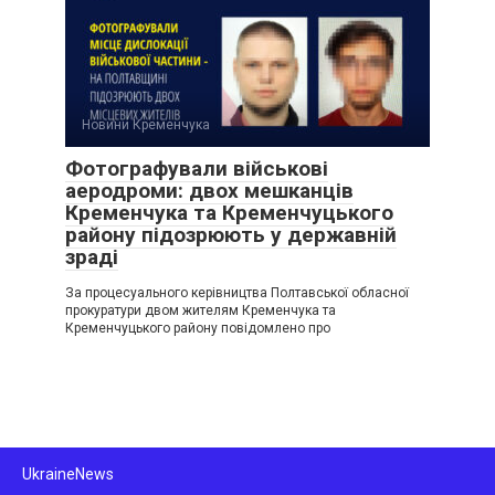
Новини Кременчука
Фотографували військові
аеродроми: двох мешканців
Кременчука та Кременчуцького
району підозрюють у державній
зраді
За процесуального керівництва Полтавської обласної
прокуратури двом жителям Кременчука та
Кременчуцького району повідомлено про
UkraineNews