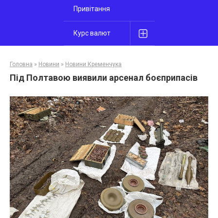
Привітання
Курс валют
Головна
»
Новини
»
Новини Кременчука
Під Полтавою виявили арсенал боєприпасів