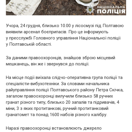
Учора, 24 грудня, близько 10.00 у лісосмузі під Полтавою
виявили арсенал боєприпасів. Про це інформують
у пресслужбі Головного управління Національної поліції
у Полтавській області.
За даними правоохоронців, знайшов зброю місцевий
мешканець, він же і звернувся до поліції.
На місце події виїхала слідчо-оперативна група поліції та
спеціалісти-вибухотехніки. За словами начальника
райуправління поліції Полтавського району Петра Скічка,
загалом правоохоронці вилучили близько 58 ручних
гранат різного типу, близько 20 запалів та підривачів, 4
міни, 3 з яких протитанкові, ручний протитанковий
гранатомет та понад 1600 набоїв різного калібру.
Наразі правоохоронці встановлюють джерело