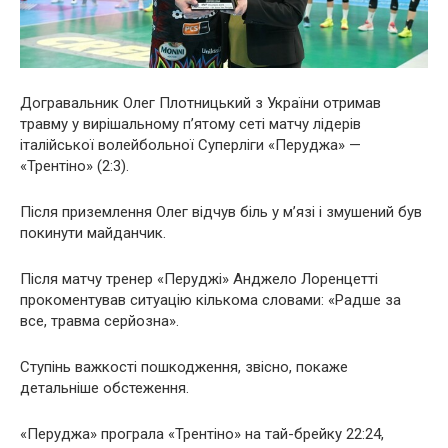
Догравальник Олег Плотницький з України отримав
травму у вирішальному п’ятому сеті матчу лідерів
італійської волейбольної Суперліги «Перуджа» —
«Трентіно» (2:3).
Після приземлення Олег відчув біль у м’язі і змушений був
покинути майданчик.
Після матчу тренер «Перуджі» Анджело Лоренцетті
прокоментував ситуацію кількома словами: «Радше за
все, травма серйозна».
Ступінь важкості пошкодження, звісно, покаже
детальніше обстеження.
«Перуджа» програла «Трентіно» на тай-брейку 22:24,