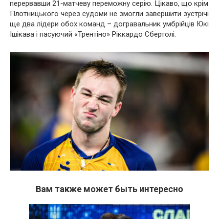
перервавши 21-матчеву переможну серію. Цікаво, що крім
Плотницького через судоми не змогли завершити зустрічі
ще два лідери обох команд – догравальник умбрійців Юкі
Ішікава і пасуючий «Трентіно» Ріккардо Сбертолі.
Вам также может быть интересно