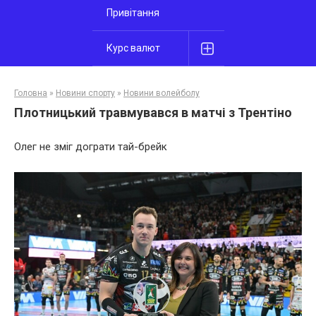
Привітання
Курс валют
Головна
»
Новини спорту
»
Новини волейболу
Плотницький травмувався в матчі з Трентіно
Олег не зміг дограти тай-брейк