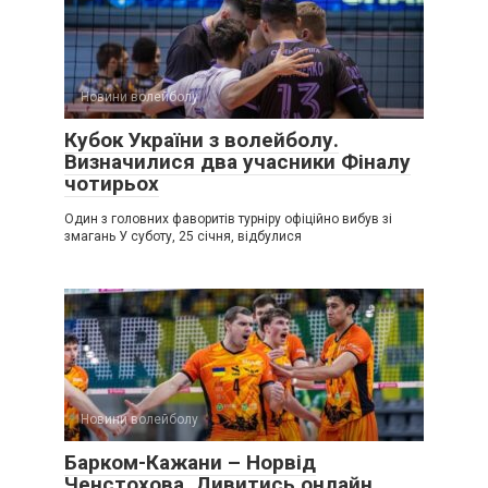
Новини волейболу
Кубок України з волейболу.
Визначилися два учасники Фіналу
чотирьох
Один з головних фаворитів турніру офіційно вибув зі
змагань У суботу, 25 січня, відбулися
Новини волейболу
Барком-Кажани – Норвід
Ченстохова. Дивитись онлайн.