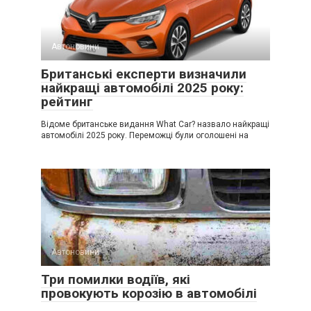
Автоновини
Британські експерти визначили
найкращі автомобілі 2025 року:
рейтинг
Відоме британське видання What Car? назвало найкращі
автомобілі 2025 року. Переможці були оголошені на
Автоновини
Три помилки водіїв, які
провокують корозію в автомобілі