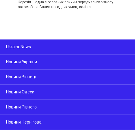
Корозія – одна з головних причин передчасного зносу
автомобіля. Вплив погодних умов, солі та
UkraineNews
Новини України
Новини Вінниці
Новини Одеси
Новини Рівного
Новини Чернігова