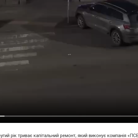
ругий рік триває капітальний ремонт, який виконує компанія «ПСВ