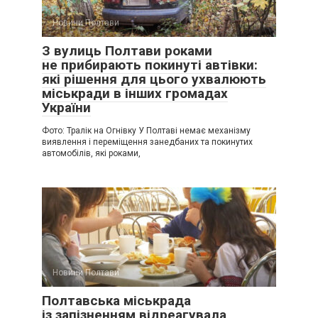
Новини Полтави
З вулиць Полтави роками
не прибирають покинуті автівки:
які рішення для цього ухвалюють
міськради в інших громадах
України
Фото: Тралік на Огнівку У Полтаві немає механізму
виявлення і переміщення занедбаних та покинутих
автомобілів, які роками,
Новини Полтави
Полтавська міськрада
із запізненням відреагувала