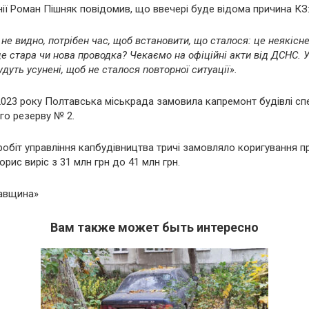
ії Роман Пішняк повідомив, що ввечері буде відома причина КЗ
 не видно, потрібен час, щоб встановити, що сталося: це неякісн
це стара чи нова проводка? Чекаємо на офіційні акти від ДСНС. 
дуть усунені, щоб не сталося повторної ситуації».
2023 року Полтавська міськрада замовила капремонт будівлі сп
о резерву № 2.
робіт управління капбудівництва тричі замовляло коригування п
рис виріс з 31 млн грн до 41 млн грн.
тавщина»
Вам также может быть интересно