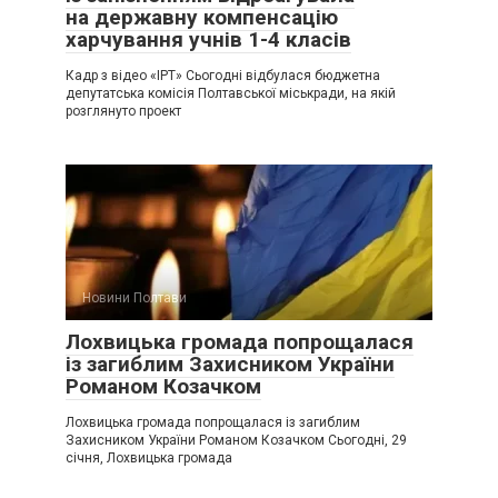
на державну компенсацію
харчування учнів 1-4 класів
Кадр з відео «ІРТ» Сьогодні відбулася бюджетна
депутатська комісія Полтавської міськради, на якій
розглянуто проект
Новини Полтави
Лохвицька громада попрощалася
із загиблим Захисником України
Романом Козачком
Лохвицька громада попрощалася із загиблим
Захисником України Романом Козачком Сьогодні, 29
січня, Лохвицька громада