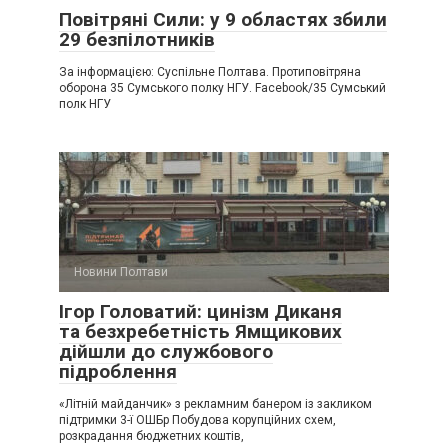
Повітряні Сили: у 9 областях збили
29 безпілотників
За інформацією: Суспільне Полтава. Протиповітряна
оборона 35 Сумського полку НГУ. Facebook/35 Сумський
полк НГУ
Новини Полтави
Ігор Головатий: цинізм Диканя
та безхребетність Ямщикових
дійшли до службового
підроблення
«Літній майданчик» з рекламним банером із закликом
підтримки 3-ї ОШБр Побудова корупційних схем,
розкрадання бюджетних коштів,