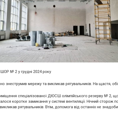
ШОР № 2 у грудні 2024 року
но знеструмив мережу та викликав рятувальників. На щастя, об
риміщення спеціалізованої ДЮСШ олімпійського резерву № 2, що
талося коротке замикання у системі вентиляції. Нічний сторож п
викликав рятувальників. Втім, допомога від останніх не знадоби