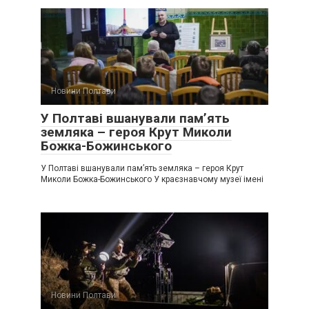
Новини Полтави
У Полтаві вшанували пам’ять
земляка – героя Крут Миколи
Божка-Божинського
У Полтаві вшанували пам’ять земляка – героя Крут
Миколи Божка-Божинського У краєзнавчому музеї імені
Новини Полтави