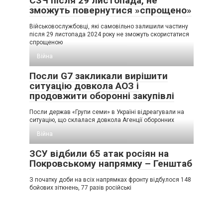
СЗЧ після 29 листопада, не
зможуть повернутися »спрощено»
Військовослужбовці, які самовільно залишили частину
після 29 листопада 2024 року не зможуть скористатися
спрощеною
Війна
Посли G7 закликали вирішити
ситуацію довкола АОЗ і
продовжити оборонні закупівлі
Посли держав «Групи семи» в Україні відреагували на
ситуацію, що склалася довкола Агенції оборонних
Війна
ЗСУ відбили 65 атак росіян на
Покровському напрямку – Генштаб
З початку доби на всіх напрямках фронту відбулося 148
бойових зіткнень, 77 разів російські