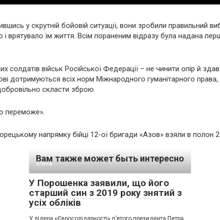
нившись у скрутній бойовій ситуації, вони зробили правильний ви
 і врятувало їм життя. Всім пораненим відразу була надана пе
их солдатів військ Російської Федерації – не чинити опір й здав
кові дотримуються всіх норм Міжнародного гуманітарного права,
 добровільно скласти зброю.
но переможе».
орецькому напрямку бійці 12-ої бригади «Азов» взяли в полон 2
Вам также может быть интересно
Війна
У Порошенка заявили, що його
старший син з 2019 року знятий з
усіх обліків
У лідера «Євросолідарності» п’ятого президента Петра