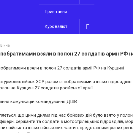
Привітання
Курс валют
Війна
побратимами взяли в полон 27 солдатів армії РФ н
турмових військ ЗСУ разом із побратимами з інших підрозділів
олон на Курщині 27 солдатів російської армії.
ління комунікацій командування ДШВ
яється, що цими днями під час бойових дій було взято у полон 
фіцери, сержанти та солдати з мотострілецьких підрозділів, мор
их військ та інших військових частин, представники різних регіон