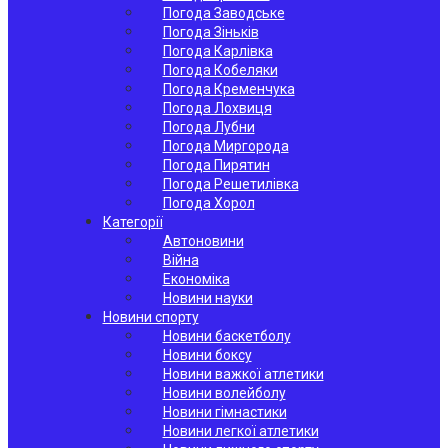
Погода Заводське
Погода Зіньків
Погода Карлівка
Погода Кобеляки
Погода Кременчука
Погода Лохвиця
Погода Лубни
Погода Миргорода
Погода Пирятин
Погода Решетилівка
Погода Хорол
Категорії
Автоновини
Війна
Економіка
Новини науки
Новини спорту
Новини баскетболу
Новини боксу
Новини важкої атлетики
Новини волейболу
Новини гімнастики
Новини легкої атлетики