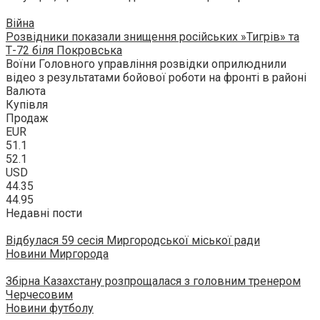
Війна
Розвідники показали знищення російських »Тигрів» та
Т-72 біля Покровська
Воїни Головного управління розвідки оприлюднили
відео з результатами бойової роботи на фронті в районі
Валюта
Купівля
Продаж
EUR
51.1
52.1
USD
44.35
44.95
Недавні пости
Відбулася 59 сесія Миргородської міської ради
Новини Миргорода
Збірна Казахстану розпрощалася з головним тренером
Черчесовим
Новини футболу