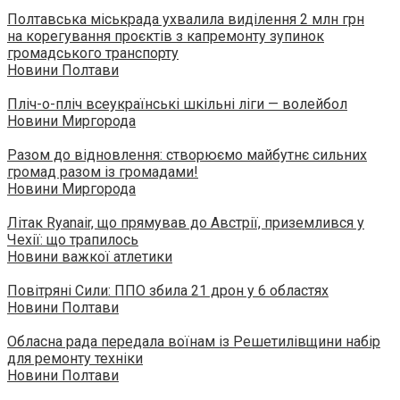
Полтавська міськрада ухвалила виділення 2 млн грн
на корегування проєктів з капремонту зупинок
громадського транспорту
Новини Полтави
Пліч-о-пліч всеукраїнські шкільні ліги — волейбол
Новини Миргорода
Разом до відновлення: створюємо майбутнє сильних
громад разом із громадами!
Новини Миргорода
Літак Ryanair, що прямував до Австрії, приземлився у
Чехії: що трапилось
Новини важкої атлетики
Повітряні Сили: ППО збила 21 дрон у 6 областях
Новини Полтави
Обласна рада передала воїнам із Решетилівщини набір
для ремонту техніки
Новини Полтави