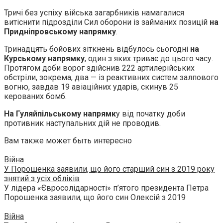
Тричі без успіху війська загарбників намагалися
витіснити підрозділи Сил оборони із займаних позицій
на
Придніпровському напрямку
.
Тринадцять бойових зіткнень відбулось сьогодні
на
Курському напрямку
, один з яких триває до цього часу.
Протягом доби ворог здійснив 222 артилерійських
обстріли, зокрема, два — із реактивних систем залпового
вогню, завдав 19 авіаційних ударів, скинув 25
керованих бомб.
На Гуляйпільському напрямк
у від початку доби
противник наступальних дій не проводив.
Вам также может быть интересно
Війна
У Порошенка заявили, що його старший син з 2019 року
знятий з усіх обліків
У лідера «Євросолідарності» п’ятого президента Петра
Порошенка заявили, що його син Олексій з 2019
Війна