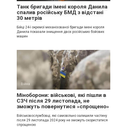
Танк бригади імені короля Данила
спалив російську БМД з відстані
30 метрів
Бійці 24-ї окремої механізованої бригади імені короля
Данила показали знищення двох російських бойових
машин
Війна
Міноборони: військові, які пішли в
СЗЧ після 29 листопада, не
зможуть повернутися »спрощено»
Військовослужбовці, які самовільно залишили частину
після 29 листопада 2024 року не зможуть скористатися
спрощеною