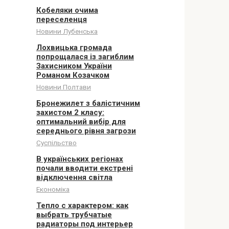
Кобеляки очима
переселенця
Новини Лубенська
Лохвицька громада
попрощалася із загиблим
Захисником України
Романом Козачком
Новини Полтави
Бронежилет з балістичним
захистом 2 класу:
оптимальний вибір для
середнього рівня загрози
Суспільство
В українських регіонах
почали вводити екстрені
відключення світла
Економіка
Тепло с характером: как
выбрать трубчатые
радиаторы под интерьер