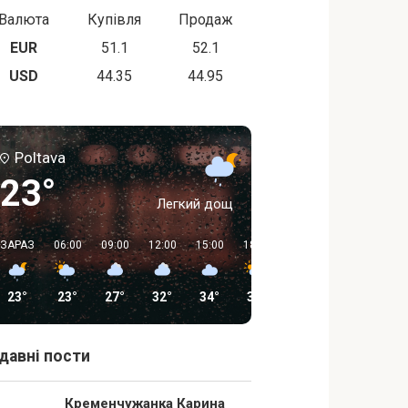
Валюта
Купівля
Продаж
EUR
51.1
52.1
USD
44.35
44.95
Poltava
23°
Легкий дощ
ЗАРАЗ
06:00
09:00
12:00
15:00
18:00
21:00
00:00
23°
23°
27°
32°
34°
30°
20°
19°
давні пости
Кременчужанка Карина