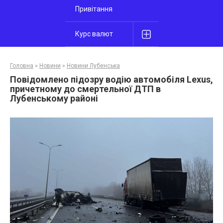
Привітання
Курс валют
Головна
»
Новини
»
Новини Лубенська
Повідомлено підозру водію автомобіля Lexus,
причетному до смертельної ДТП в
Лубенському районі