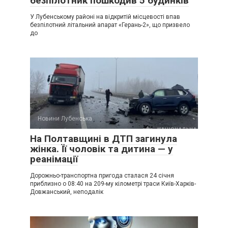
безпілотник пошкодив 5 будинків
У Лубенському районі на відкритій місцевості впав
безпілотний літальний апарат «Герань-2», що призвело
до
Новини Лубенська
На Полтавщині в ДТП загинула
жінка. Її чоловік та дитина — у
реанімації
Дорожньо-транспортна пригода сталася 24 січня
приблизно о 08:40 на 209-му кілометрі траси Київ-Харків-
Довжанський, неподалік