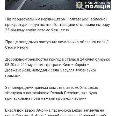
Під процесуальним керівництвом Полтавської обласної
прокуратури слідчі поліції Полтавщини оголосили підозру
25-річному водію автомобіля Lexus.
Про це повідомив заступник начальника обласної поліції
Сергій Рекун.
Дорожньо-транспортна пригода сталася 24 січня близько
08:40 на 209-му кілометрі траси Київ – Харків –
Довжанський, неподалік села Засулля Лубенської
громади.
За попередніми даними слідства, автомобіль Lexus
зіткнувся з вантажівкою Renault Premium, яка була
припаркована поза межами проїзної частини.
Внаслідок аварії 39-річна пасажирка Lexus загинула на
місці. Сам водій, його 9-річний пасажир і 40-річний водій