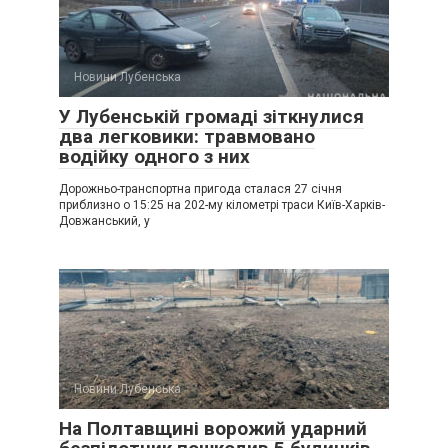
Новини Лубенська
У Лубенській громаді зіткнулися
два легковики: травмовано
водійку одного з них
Дорожньо-транспортна пригода сталася 27 січня
приблизно о 15:25 на 202-му кілометрі траси Київ-Харків-
Довжанський, у
Новини Лубенська
На Полтавщині ворожий ударний