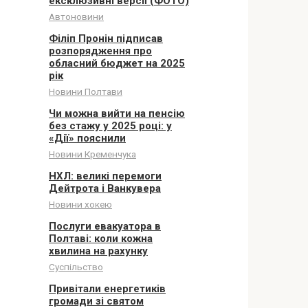
ексклюзивні версії (ФОТО)
Автоновини
Філіп Пронін підписав
розпорядження про
обласний бюджет на 2025
рік
Новини Полтави
Чи можна вийти на пенсію
без стажу у 2025 році: у
«Дії» пояснили
Новини Кременчука
НХЛ: великі перемоги
Дейтрота і Ванкувера
Новини хокею
Послуги евакуатора в
Полтаві: коли кожна
хвилина на рахунку
Суспільство
Привітали енергетиків
громади зі святом