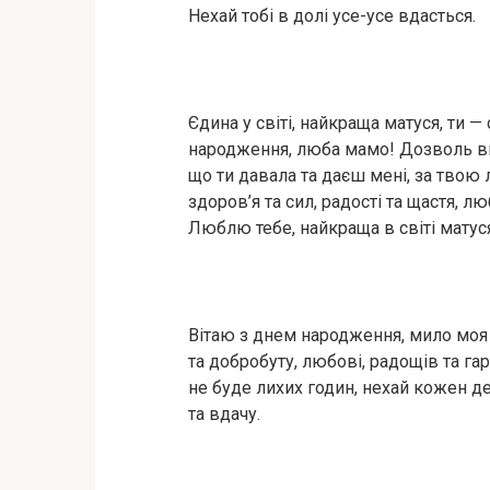
Нехай тобі в долі усе-усе вдасться.
Єдина у світі, найкраща матуся, ти —
народження, люба мамо! Дозволь ви
що ти давала та даєш мені, за твою 
здоров’я та сил, радості та щастя, л
Люблю тебе, найкраща в світі матуся
Вітаю з днем народження, мило моя 
та добробуту, любові, радощів та га
не буде лихих годин, нехай кожен де
та вдачу.