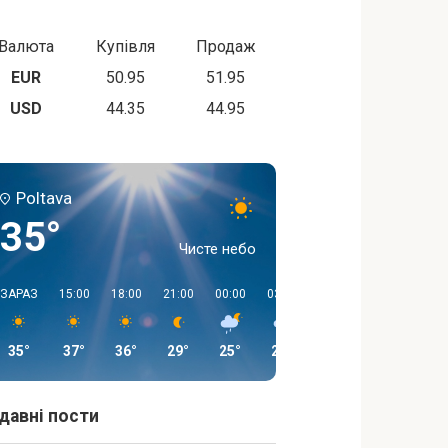
Валюта
Купівля
Продаж
EUR
50.95
51.95
USD
44.35
44.95
Poltava
35°
Чисте небо
ЗАРАЗ
15:00
18:00
21:00
00:00
03:00
06:00
09:00
35°
37°
36°
29°
25°
21°
20°
27°
давні пости