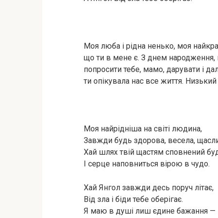
Моя люба і рідна ненько, моя найк
що ти в мене є. З днем народження, 
попросити тебе, мамо, дарувати і дал
ти опікувала нас все життя. Низький
Моя найрідніша на світі людина,
Завжди будь здорова, весела, щасл
Хай шлях твій щастям сповнений буд
І серце наповниться вірою в чудо.
Хай Янгол завжди десь поруч літає,
Від зла і біди тебе оберігає.
Я маю в душі лиш єдине бажання —