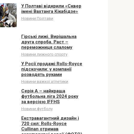
У Полтаві відкрили «Сквер
імені Вахтанга Кікабідзе»
Новини Полтави
Гірські лижі. Вирішальна
друга спроба. Раст –
переможниця слалому
Новини лижного спорту
У Росії продажі Rolls-Royce
підскочили: у компанії
розводять руками
Новини важкої атлетики
Серія А – найкраща
футбольна ліга 2024 року
за версією IFFHS
Новини футболу
Екстравагантний дизайн і
720 сил: Rolls-Royce
Cullinan отримав