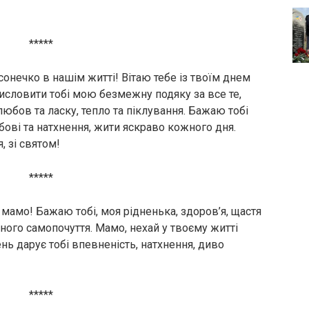
*****
 сонечко в нашім житті! Вітаю тебе із твоїм днем
словити тобі мою безмежну подяку за все те,
любов та ласку, тепло та піклування. Бажаю тобі
юбові та натхнення, жити яскраво кожного дня.
, зі святом!
*****
мамо! Бажаю тобі, моя рідненька, здоров’я, щастя
рного самопочуття. Мамо, нехай у твоєму житті
нь дарує тобі впевненість, натхнення, диво
*****