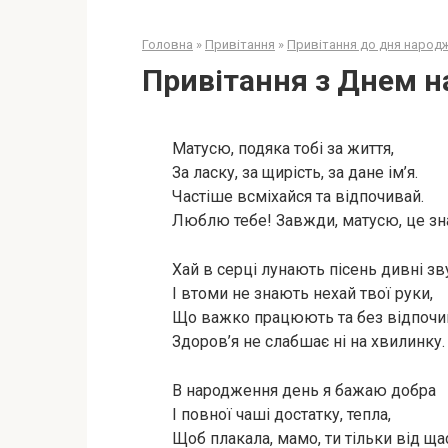
Головна
»
Привітання
»
Привітання до дня народ
Привітання з Днем 
Матусю, подяка тобі за життя,
За ласку, за щирість, за дане ім’я.
Частіше всміхайся та відпочивай.
Люблю тебе! Завжди, матусю, це зн
Хай в серці лунають пісень дивні зв
І втоми не знають нехай твої руки,
Що важко працюють та без відпочи
Здоров’я не слабшає ні на хвилинку.
В народження день я бажаю добра
І повної чаші достатку, тепла,
Щоб плакала, мамо, ти тільки від щас