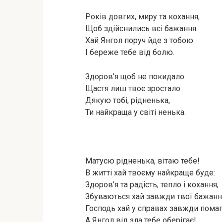
Років довгих, миру та кохання,
Щоб здійснились всі бажання.
Хай Янгол поруч йде з тобою
І береже тебе від болю.
Здоров’я щоб не покидало.
Щастя лиш твоє зростало.
Дякую тобі, рідненька,
Ти найкраща у світі ненька.
Матусю рідненька, вітаю тебе!
В житті хай твоєму найкраще буде:
Здоров’я та радість, тепло і кохання,
Збуваються хай завжди твої бажанн
Господь хай у справах завжди помаг
А Янгол від зла тебе оберігає!