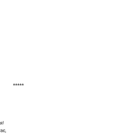
*****
я!
ає,