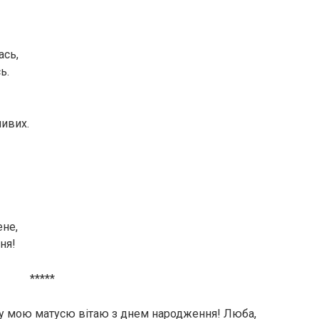
ась,
ь.
ливих.
ене,
ня!
*****
ішу мою матусю вітаю з днем народження! Люба,