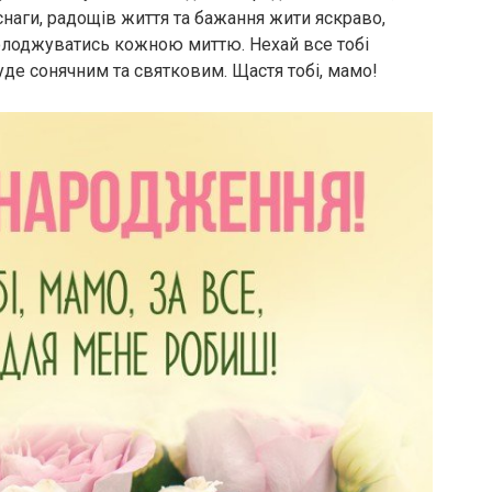
снаги, радощів життя та бажання жити яскраво,
асолоджуватись кожною миттю. Нехай все тобі
уде сонячним та святковим. Щастя тобі, мамо!