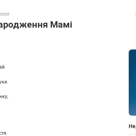
ження
народження Мамі
ай.
уки.
нку,
Не
тя.