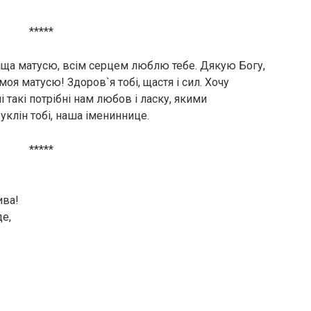
*****
раща матусю, всім серцем люблю тебе. Дякую Богу,
моя матусю! Здоров`я тобі, щастя і сил. Хочу
і такі потрібні нам любов і ласку, якими
 уклін тобі, наша імениннице.
*****
ива!
е,