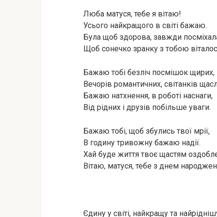
Люба матуся, тебе я вітаю!
Усього найкращого в світі бажаю.
Була щоб здорова, завжди посміхал
Щоб сонечко зранку з тобою віталос
Бажаю тобі безліч посмішок щирих,
Вечорів романтичних, світанків щас
Бажаю натхнення, в роботі наснаги,
Від рідних і друзів побільше уваги.
Бажаю тобі, щоб збулись твої мрії,
В годину тривожну бажаю надії.
Хай буде життя твоє щастям оздобл
Вітаю, матуся, тебе з днем народжен
Єдину у світі, найкращу та найрідн