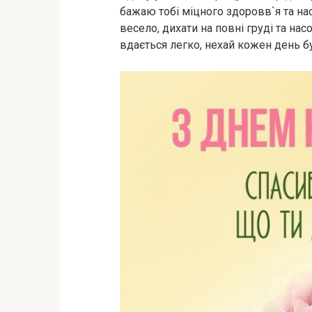
бажаю тобі міцного здоровв`я та на
весело, дихати на повні груді та н
вдається легко, нехай кожен день б