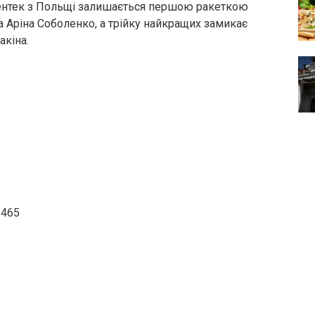
вентек з Польщі залишається першою ракеткою
ка Аріна Соболенко, а трійку найкращих замикає
акіна.
5465