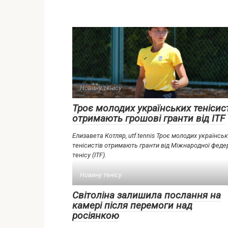
Новину тенісу
Троє молодих українських тенісис
отримають грошові гранти від ITF
Елизавета Котляр, utf.tennis Троє молодих українсь
тенісистів отримають гранти від Міжнародної федер
тенісу (ITF).
Новину тенісу
Світоліна залишила послання на
камері після перемоги над
росіянкою