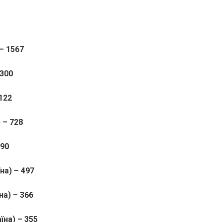
 – 1567
1300
1122
 – 728
590
на) – 497
на) – 366
їна) – 355