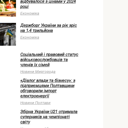
відбувалося з цінами у 2024
році
Економіка
Держборг України за рік зріс
на 1,4 трильйона
Економіка
Соціальний і правовий статус
військовослужбовців та
членів їх сімей
Новини Миргорода
«Діалог влади та бізнесу»: з
підприємцями Полтавщини
обговорили імпорт
електроенергії
Новини Полтави
Збірна України U21 отримала
суперників на чемпіонаті
світу