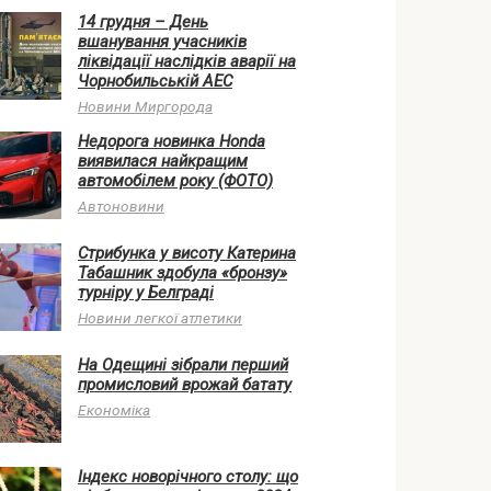
14 грудня – День
вшанування учасників
ліквідації наслідків аварії на
Чорнобильській АЕС
Новини Миргорода
Недорога новинка Honda
виявилася найкращим
автомобілем року (ФОТО)
Автоновини
Стрибунка у висоту Катерина
Табашник здобула «бронзу»
турніру у Белграді
Новини легкої атлетики
На Одещині зібрали перший
промисловий врожай батату
Економіка
Індекс новорічного столу: що