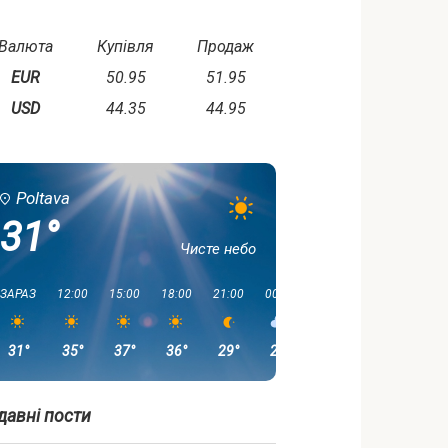
Валюта
Купівля
Продаж
EUR
50.95
51.95
USD
44.35
44.95
Poltava
31°
Чисте небо
ЗАРАЗ
12:00
15:00
18:00
21:00
00:00
03:00
06:00
31°
35°
37°
36°
29°
25°
21°
20°
давні пости