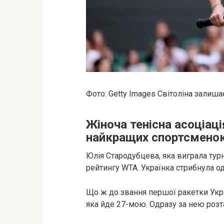
Фото: Getty Images Світоліна зали
Жіноча тенісна асоціац
найкращих спортсменок 
Юлія Стародубцева, яка виграла тур
рейтингу WTA. Українка стрибнула о
Що ж до звання першої ракетки Укра
яка йде 27-мою. Одразу за нею розт