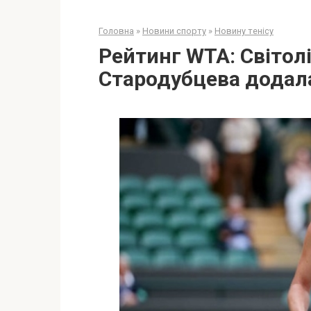
Головна
»
Новини спорту
»
Новину тенісу
Рейтинг WTA: Світол
Стародубцева додала