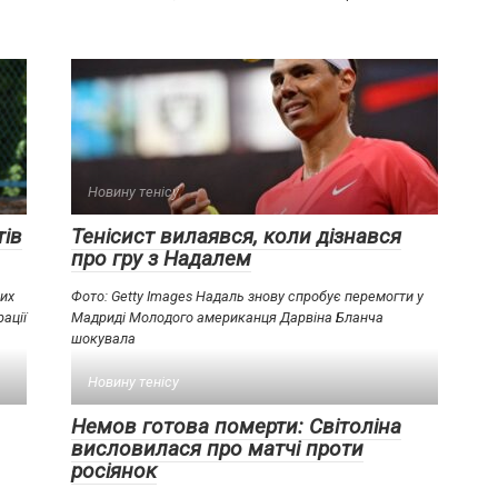
Новину тенісу
тів
Тенісист вилаявся, коли дізнався
про гру з Надалем
ких
Фото: Getty Images Надаль знову спробує перемогти у
ації
Мадриді Молодого американця Дарвіна Бланча
шокувала
Новину тенісу
Немов готова померти: Світоліна
висловилася про матчі проти
росіянок