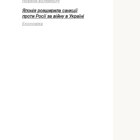
Новини волейболу
Японія розширила санкції
проти Росії за війну в Україні
Економіка