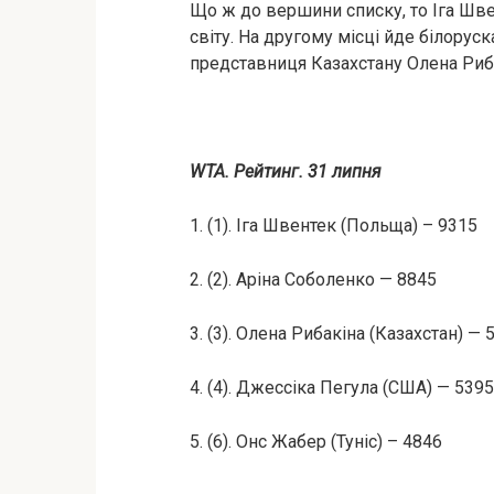
Що ж до вершини списку, то Іга Ш
світу. На другому місці йде білорус
представниця Казахстану Олена Риб
WTA. Рейтинг. 31 липня
1. (1). Іга Швентек (Польща) – 9315
2. (2). Аріна Соболенко — 8845
3. (3). Олена Рибакіна (Казахстан) — 
4. (4). Джессіка Пегула (США) — 5395
5. (6). Онс Жабер (Туніс) – 4846