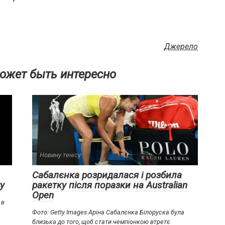
Джерело
ожет быть интересно
Новину тенісу
Сабалєнка розридалася і розбила
у
ракетку після поразки на Australian
Open
 в
Фото: Getty Images Аріна Сабалєнка Білоруска була
близька до того, щоб стати чемпіонкою втретє