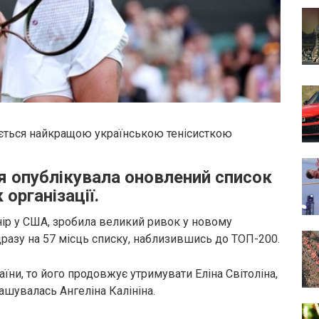
шається найкращою українською тенісисткою
ія опублікувала оновлений список
організації.
нір у США, зробила великий ривок у новому
дразу на 57 місць списку, наблизившись до ТОП-200.
їни, то його продовжує утримувати Еліна Світоліна,
ашувалась Ангеліна Калініна.