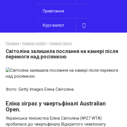
Привітання
Курс валют
Головна
»
Новини спорту
»
Новину тенісу
Світоліна залишила послання на камері після
перемоги над росіянкою
Фото: Getty Images Еліна Світоліна
Еліна зіграє у чвертьфіналі Australian
Open.
Українська тенісистка Еліна Світоліна (№27 WTA)
пробилася до чвертьфіналу Відкритого чемпіонату