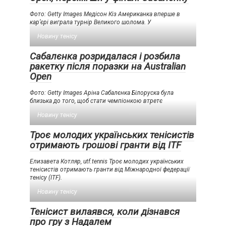
Фото: Getty Images Медісон Кіз Американка вперше в
кар’єрі виграла турнір Великого шолома. У
Новину тенісу
Сабалєнка розридалася і розбила
ракетку після поразки на Australian
Open
Фото: Getty Images Аріна Сабалєнка Білоруска була
близька до того, щоб стати чемпіонкою втретє
Новину тенісу
Троє молодих українських тенісистів
отримають грошові гранти від ITF
Елизавета Котляр, utf.tennis Троє молодих українських
тенісистів отримають гранти від Міжнародної федерації
тенісу (ITF).
Новину тенісу
Тенісист вилаявся, коли дізнався
про гру з Надалем