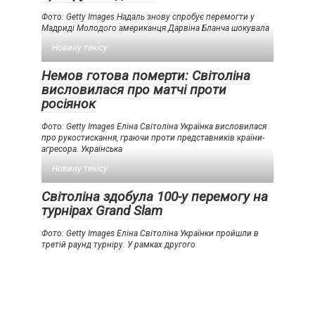
Фото: Getty Images Надаль знову спробує перемогти у
Мадриді Молодого американця Дарвіна Бланча шокувала
Новину тенісу
Немов готова померти: Світоліна
висловилася про матчі проти
росіянок
Фото: Getty Images Еліна Світоліна Українка висловилася
про рукостискання, граючи проти представників країни-
агресора. Українська
Новину тенісу
Світоліна здобула 100-у перемогу на
турнірах Grand Slam
Фото: Getty Images Еліна Світоліна Українки пройшли в
третій раунд турніру. У рамках другого