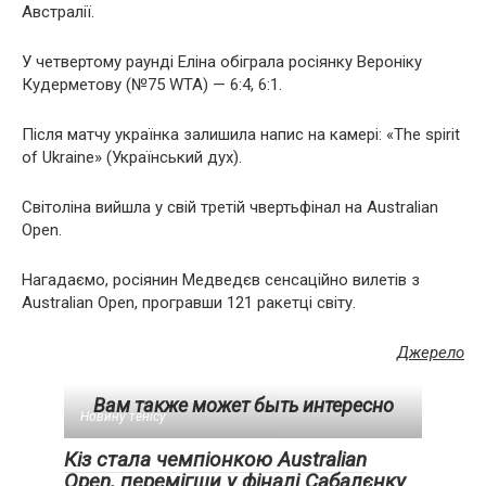
Австралії.
У четвертому раунді Еліна обіграла росіянку Вероніку
Кудерметову (№75 WTA) — 6:4, 6:1.
Після матчу українка залишила напис на камері: «The spirit
of Ukraine» (Український дух).
Світоліна вийшла у свій третій чвертьфінал на Australian
Open.
Нагадаємо, росіянин Медведєв сенсаційно вилетів з
Australian Open, програвши 121 ракетці світу.
Джерело
Вам также может быть интересно
Новину тенісу
Кіз стала чемпіонкою Australian
Open, перемігши у фіналі Сабалєнку