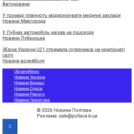
Автоновини
У громаді планують модернізувати медичні заклади
Новини Миргорода
У Лубнах автомобіль наїхав на пішохода
Новини Лубенська
Збірна України U21 отримала суперників на чемпіонаті
світу
Новини волейболу
UkraineNews
Новини України
Новини Вінниці
Новини Одеси
Новини Рівного
Новини Чернігова
© 2026 Новини Полтави
Реклама: sale@poltava.in.ua