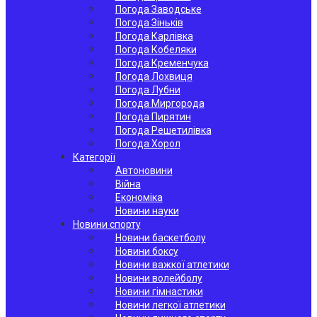
Погода Заводське
Погода Зіньків
Погода Карлівка
Погода Кобеляки
Погода Кременчука
Погода Лохвиця
Погода Лубни
Погода Миргорода
Погода Пирятин
Погода Решетилівка
Погода Хорол
Категорії
Автоновини
Війна
Економіка
Новини науки
Новини спорту
Новини баскетболу
Новини боксу
Новини важкої атлетики
Новини волейболу
Новини гімнастики
Новини легкої атлетики