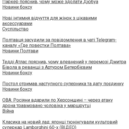
Паркер пояснив, чому може здолати Дюбуа
Новини боксу
Нові інтимня відчуття для жінок з цікавими
аксессуарами
Суспільство
Полтавця засудили за повідомлення в чаті Telegram-
каналу «Где повестки Полтава»
Новини Полтави
Тедді Атлас пояснив, чому впевнений у перемозі Дмитра
Бівола в реванші з Артуром Бетербієвим
Новини боксу
Постол отримав наступного суперника та дату поєдинку
Новини боксу
ОВА: Росіяни вдарили по Херсонщині – через атаку
дрона травмовано чоловіка у маршрутці
Війна
Класика на новий лад: японці тюнінгували культовий
суперкар Lamborghini 60-х (ВІДЕО)