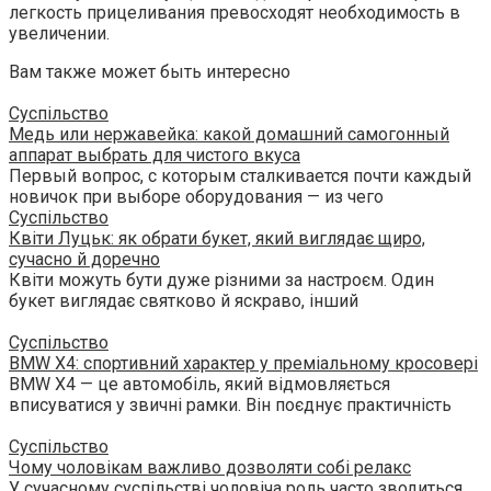
легкость прицеливания превосходят необходимость в
увеличении.
Вам также может быть интересно
Суспільство
Медь или нержавейка: какой домашний самогонный
аппарат выбрать для чистого вкуса
Первый вопрос, с которым сталкивается почти каждый
новичок при выборе оборудования — из чего
Суспільство
Квіти Луцьк: як обрати букет, який виглядає щиро,
сучасно й доречно
Квіти можуть бути дуже різними за настроєм. Один
букет виглядає святково й яскраво, інший
Суспільство
BMW X4: спортивний характер у преміальному кросовері
BMW X4 — це автомобіль, який відмовляється
вписуватися у звичні рамки. Він поєднує практичність
Суспільство
Чому чоловікам важливо дозволяти собі релакс
У сучасному суспільстві чоловіча роль часто зводиться