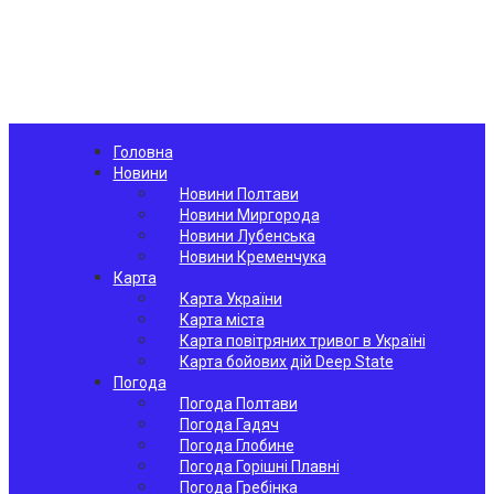
Головна
Новини
Новини Полтави
Новини Миргорода
Новини Лубенська
Новини Кременчука
Карта
Карта України
Карта міста
Карта повітряних тривог в Україні
Карта бойових дій Deep State
Погода
Погода Полтави
Погода Гадяч
Погода Глобине
Погода Горішні Плавні
Погода Гребінка