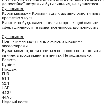
до постійної витримки: бути сильним, не зупинятися,
Суспільство
Курси масажу у Кременчуці: як швидко освоїти нову
професію з нуля
Ви коли-небудь замислювалися про те, щоб змінити
сферу діяльності та зайнятися чимось, що приносить
Суспільство
Нові інтимня відчуття для жінок з цікавими
аксессуарами
Буває момент, коли хочеться не просто повторювати
звичне, а трохи змінити відчуття. Не радикально,
Валюта
Купівля
Продаж
EUR
51.1
52.1
USD
44.35
44.95
Недавні пости