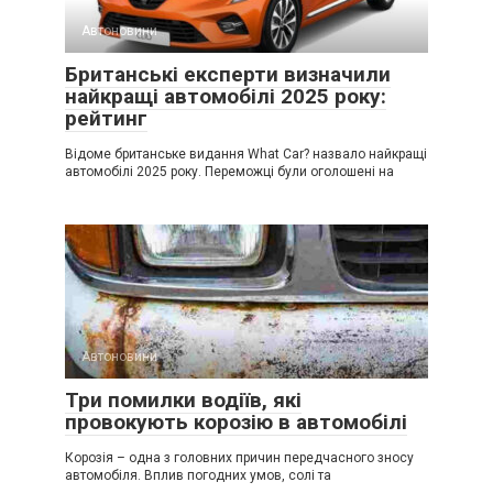
Автоновини
Британські експерти визначили
найкращі автомобілі 2025 року:
рейтинг
Відоме британське видання What Car? назвало найкращі
автомобілі 2025 року. Переможці були оголошені на
Автоновини
Три помилки водіїв, які
провокують корозію в автомобілі
Корозія – одна з головних причин передчасного зносу
автомобіля. Вплив погодних умов, солі та