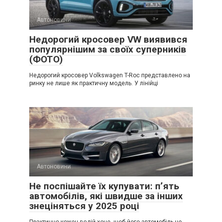
Автоновини
Недорогий кросовер VW виявився
популярнішим за своїх суперників
(ФОТО)
Недорогий кросовер Volkswagen T-Roc представлено на
ринку не лише як практичну модель. У лінійці
Автоновини
Не поспішайте їх купувати: п’ять
автомобілів, які швидше за інших
знеціняться у 2025 році
Практично кожен водій хоче, щоб його автомобіль не