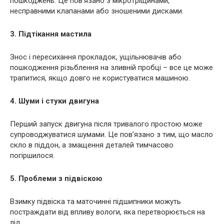
пошкоджень. Це пов’язано з мікротріщинами,
несправними клапанами або зношеними дисками.
3. Підтікання мастила
Знос і пересихання прокладок, ущільнювачів або
пошкодження різьблення на зливній пробці – все це може
трапитися, якщо довго не користуватися машиною.
4. Шуми і стуки двигуна
Перший запуск двигуна після тривалого простою може
супроводжуватися шумами. Це пов’язано з тим, що масло
скло в піддон, а змащення деталей тимчасово
погіршилося.
5. Проблеми з підвіскою
Взимку підвіска та маточинні підшипники можуть
постраждати від впливу вологи, яка перетворюється на
лід.