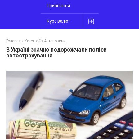
Привітання
Курс валют
Головна
»
Категорії
»
Автоновини
В Україні значно подорожчали поліси
автострахування