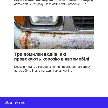
Відоме британське видання What Car? назвало найкращі
автомобілі 2025 року. Переможці були оголошені на
Автоновини
Три помилки водіїв, які
провокують корозію в автомобілі
Корозія – одна з головних причин передчасного зносу
автомобіля. Вплив погодних умов, солі та
UkraineNews