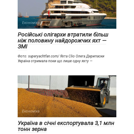
Економіка
Російські олігархи втратили більш
ніж половину найдорожчих яхт —
ЗМІ
Фото: superyachtfan.com/ Яхта Clio Олега Дерипаски
Україна отримала поки що лише одну яхту —
Економіка
Україна в січні експортувала 3,1 млн
тонн зерна