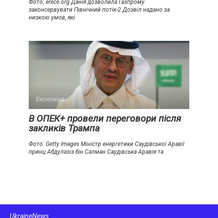
Фото: erece.org Данія дозволила Газпрому
законсервувати Північний потік-2 Дозвіл надано за
низкою умов, які
Економіка
В ОПЕК+ провели переговори після
закликів Трампа
Фото: Getty Images Міністр енергетики Саудівської Аравії
принц Абдулазіз бін Салман Саудівська Аравія та
UkraineNews