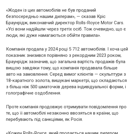
«Жоден із цих автомобілів не був проданий
безпосередньо нашим дилерам», — сказав Кріс
Браунрідж, виконавчий директор Rolls-Royce Motor Cars.
«Усі вони надійшли через третіх осіб. Тож очевидно, що є
люди, які дуже намагаються обійти правила».
Компанія продала у 2024 році 5 712 автомобілів. І хоча цей
показник знизився порівняно з рекордним 2023 роком,
Браунрідж зазначив, що загальна вартість продажів була
вищою завдяки тому, що компанія продавала більше
авто на замовлення. Серед вимог клієнтів — скульптури з
18-каратного золота, вишукані маркетрі, що складаються
з більш ніж 500 шматочків дерева індивідуальної форми, і
голографічне оздоблення.
Проте компанія продовжує отримувати повідомлення про
те, що її автомобілі незаконно ввозяться в країни, що
перебувають під санкціями, як Росія.
«Кожен Rolls-Royce, який продається нашим дилером