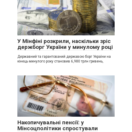
Новини важкої атлетики
У Мінфіні розкрили, наскільки зріс
держборг України у минулому році
Державний та гарантований державою борг України на
кінець минулого року становив 6,980 трлн гривень,
Новини важкої атлетики
Накопичувальні пенсії: у
Мінсоцполітики спростували