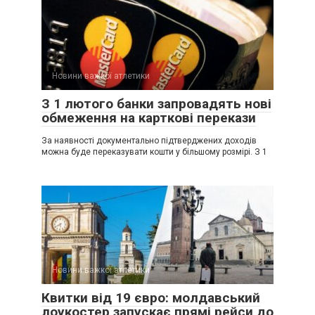
Новини важкої атлетики
З 1 лютого банки запровадять нові
обмеження на карткові перекази
За наявності документально підтверджених доходів
можна буде переказувати кошти у більшому розмірі. З 1
Новини важкої атлетики
Квитки від 19 євро: молдавський
лоукостер запускає прямі рейси до