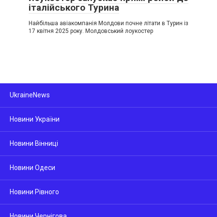
італійського Турина
Найбільша авіакомпанія Молдови почне літати в Турин із
17 квітня 2025 року. Молдовський лоукостер
UkraineNews
Новини України
Новини Вінниці
Новини Одеси
Новини Рівного
Новини Чернігова