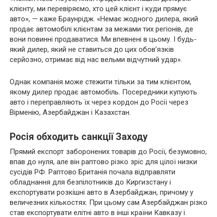
клієнту, ми перевіряємо, хто цей клієнт і куди прямує
авто», — каже Браунрідж. «Немає жодного дилера, який
продає автомобілі клієнтам за межами тих регіонів, де
вони повинні продаватися. Ми впевнені в цьому. І будь-
який дилер, який не ставиться до цих обов’язків
серйозно, отримає від нас вельми відчутний удар».
Однак компанія може стежити тільки за тим клієнтом,
якому дилер продає автомобіль. Посередники купують
авто і переправляють їх через кордон до Росії через
Вірменію, Азербайджан і Казахстан.
Росія обходить санкції Заходу
Прямий експорт заборонених товарів до Росії, безумовно,
впав до нуля, але він раптово різко зріс для цілої низки
сусідів РФ. Раптово Британія почала відправляти
обладнання для безпілотників до Киргизстану і
експортувати розкішні авто в Азербайджан, причому у
величезних кількостях. При цьому сам Азербайджан різко
став експортувати елітні авто в інші країни Кавказу і