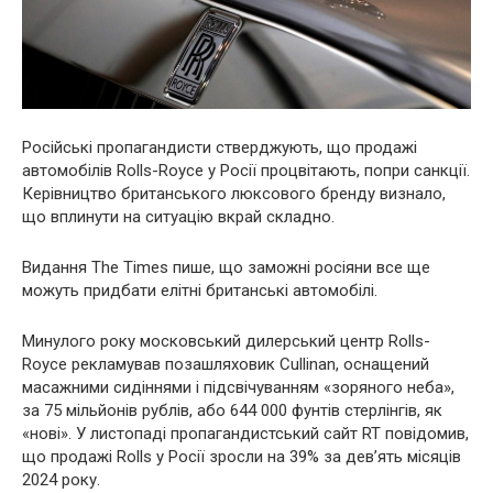
Російські пропагандисти стверджують, що продажі
автомобілів Rolls-Royce у Росії процвітають, попри санкції.
Керівництво британського люксового бренду визнало,
що вплинути на ситуацію вкрай складно.
Видання The Times пише, що заможні росіяни все ще
можуть придбати елітні британські автомобілі.
Минулого року московський дилерський центр Rolls-
Royce рекламував позашляховик Cullinan, оснащений
масажними сидіннями і підсвічуванням «зоряного неба»,
за 75 мільйонів рублів, або 644 000 фунтів стерлінгів, як
«нові». У листопаді пропагандистський сайт RT повідомив,
що продажі Rolls у Росії зросли на 39% за дев’ять місяців
2024 року.