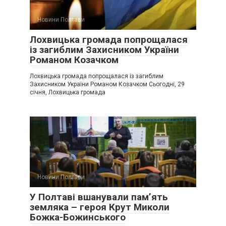
Новини Полтави
Лохвицька громада попрощалася
із загиблим Захисником України
Романом Козачком
Лохвицька громада попрощалася із загиблим
Захисником України Романом Козачком Сьогодні, 29
січня, Лохвицька громада
Новини Полтави
У Полтаві вшанували пам’ять
земляка – героя Крут Миколи
Божка-Божинського