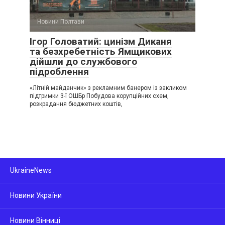
Новини Полтави
Ігор Головатий: цинізм Диканя
та безхребетність Ямщикових
дійшли до службового
підроблення
«Літній майданчик» з рекламним банером із закликом
підтримки 3-ї ОШБр Побудова корупційних схем,
розкрадання бюджетних коштів,
UkraineNews
Новини України
Новини Вінниці