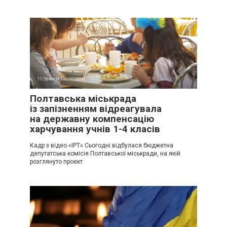
Новини Полтави
Полтавська міськрада
із запізненням відреагувала
на державну компенсацію
харчування учнів 1-4 класів
Кадр з відео «ІРТ» Сьогодні відбулася бюджетна
депутатська комісія Полтавської міськради, на якій
розглянуто проект