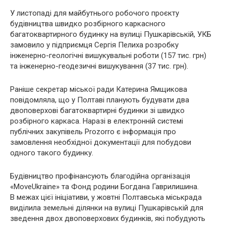
У листопаді для майбутнього робочого проєкту
будівництва швидко розбірного каркасного
багатоквартирного будинку на вулиці Пушкарівській, УКБ
замовило у підприємця Сергія Пелиха розробку
інженерно-геологічні вишукувальні роботи (157 тис. грн)
та інженерно-геодезичні вишукування (37 тис. грн).
Раніше секретар міської ради Катерина Ямщикова
повідомляла, що у Полтаві планують будувати два
двоповерхові багатоквартирні будинки зі швидко
розбірного каркаса. Наразі в електронній системі
публічних закупівель Prozorro є інформація про
замовлення необхідної документації для побудови
одного такого будинку.
Будівництво профінансують благодійна організація
«MoveUkraine» та Фонд родини Богдана Гаврилишина.
В межах цієї ініціативи, у жовтні Полтавська міськрада
виділила земельні ділянки на вулиці Пушкарівській для
зведення двох двоповерхових будинків, які побудують