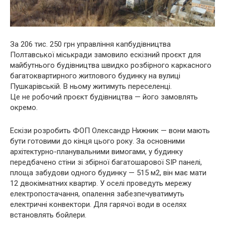
За 206 тис. 250 грн управління капбудівництва
Полтавської міськради замовило ескізний проєкт для
майбутнього будівництва швидко розбірного каркасного
багатоквартирного житлового будинку на вулиці
Пушкарівській. В ньому житимуть переселенці.
Це не робочий проєкт будівництва — його замовлять
окремо.
Ескізи розробить ФОП Олександр Нижник — вони мають
бути готовими до кінця цього року. За основними
архітектурно-планувальними вимогами, у будинку
передбачено стіни зі збірної багатошарової SIP панелі,
площа забудови одного будинку — 515 м2, він має мати
12 двокімнатних квартир. У оселі проведуть мережу
електропостачання, опалення забезпечуватимуть
електричні конвектори. Для гарячої води в оселях
встановлять бойлери.