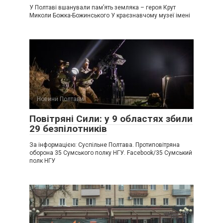
У Полтаві вшанували пам’ять земляка – героя Крут
Миколи Божка-Божинського У краєзнавчому музеї імені
Новини Полтави
Повітряні Сили: у 9 областях збили
29 безпілотників
За інформацією: Суспільне Полтава. Протиповітряна
оборона 35 Сумського полку НГУ. Facebook/35 Сумський
полк НГУ