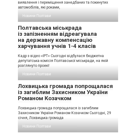
виявлення і переміщення занедбаних та покинутих
автомобілів, які роками,
Новини Полтави
Полтавська міськрада
із запізненням відреагувала
на державну компенсацію
харчування учнів 1-4 класів
Кадр з відео «ІРТ» Сьогодні відбулася бюджетна
депутатська комісія Полтавської міськради, на якій
розглянуто проект
Новини Полтави
Лохвицька громада попрощалася
із загиблим Захисником України
Романом Козачком
Лохвицька громада попрощалася із загиблим
Захисником України Романом Козачком Сьогодні, 29
січня, Лохвицька громада
Новини Полтави