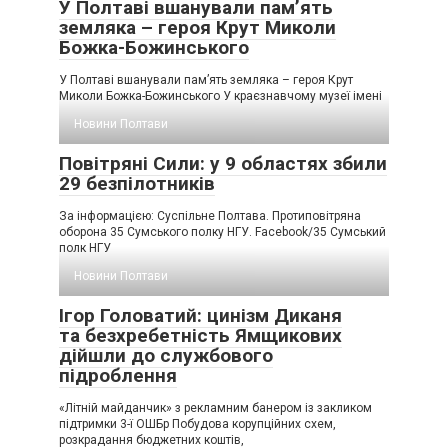
У Полтаві вшанували пам’ять
земляка – героя Крут Миколи
Божка-Божинського
У Полтаві вшанували пам’ять земляка – героя Крут
Миколи Божка-Божинського У краєзнавчому музеї імені
Новини Полтави
Повітряні Сили: у 9 областях збили
29 безпілотників
За інформацією: Суспільне Полтава. Протиповітряна
оборона 35 Сумського полку НГУ. Facebook/35 Сумський
полк НГУ
Новини Полтави
Ігор Головатий: цинізм Диканя
та безхребетність Ямщикових
дійшли до службового
підроблення
«Літній майданчик» з рекламним банером із закликом
підтримки 3-ї ОШБр Побудова корупційних схем,
розкрадання бюджетних коштів,