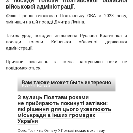
з посади голови Полтавської обласної
військової адміністрації.
Філіп Пронін очолював Полтавську ОВА з 2023 року,
змінивши на цій посаді Дмитра Луніна.
Також уряд погодив звільнення Руслана Кравченка з
посади голови Київської обласної державної
адміністрації.
Причини звільнень та імена наступників поки не
повідомляються.
Вам также может быть интересно
Новини Полтави
З вулиць Полтави роками
не прибирають покинуті автівки:
які рішення для цього ухвалюють
міськради в інших громадах
України
Фото: Тралік на Огнівку У Полтаві немає механізму